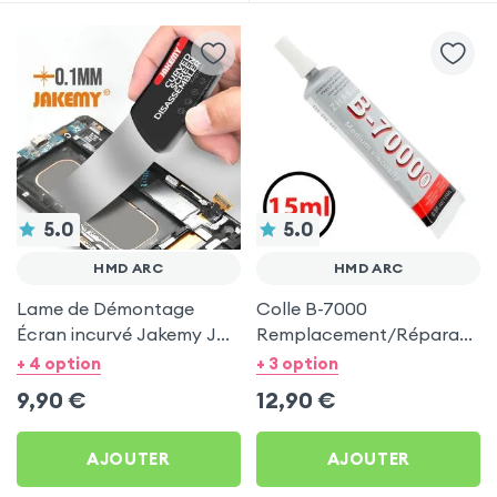
5.0
5.0
HMD ARC
HMD ARC
Lame de Démontage
Colle B-7000
Écran incurvé Jakemy JM-
Remplacement/Réparation
OP18 pour HMD Arc
LCD, Vitre et Châssis - 15
+ 4 option
+ 3 option
ml pour HMD Arc
9,90
€
12,90
€
AJOUTER
AJOUTER