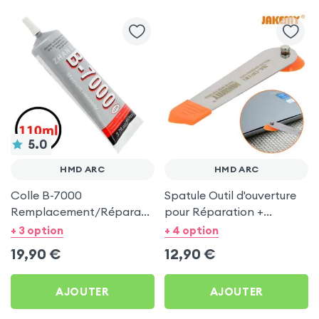
5.0
HMD ARC
HMD ARC
Colle B-7000
Spatule Outil d'ouverture
Remplacement/Réparation
pour Réparation +
LCD, Vitre et Châssis - 110
Démontage, Jakemy pour
+ 3 option
+ 4 option
ml pour HMD Arc
HMD Arc
19,90
€
12,90
€
AJOUTER
AJOUTER