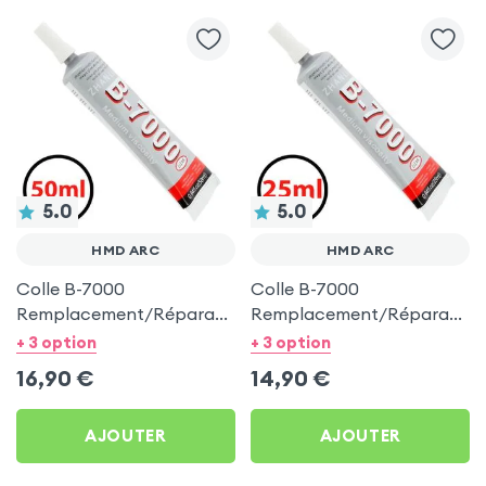
5.0
5.0
HMD ARC
HMD ARC
Colle B-7000
Colle B-7000
Remplacement/Réparation
Remplacement/Réparation
LCD, Vitre et Châssis - 50
LCD, Vitre et Châssis - 25
+ 3 option
+ 3 option
ml pour HMD Arc
ml pour HMD Arc
16,90
€
14,90
€
AJOUTER
AJOUTER