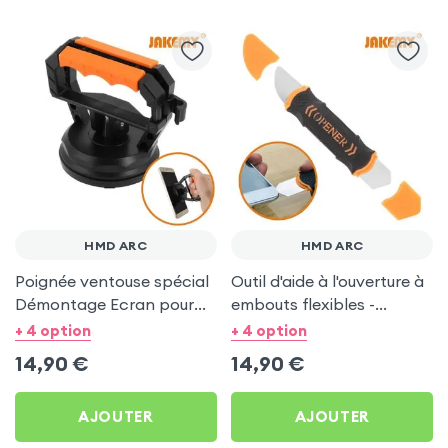
HMD ARC
HMD ARC
Poignée ventouse spécial
Outil d'aide à l'ouverture à
Démontage Ecran pour
embouts flexibles -
HMD Arc
Double extrémité pour
+ 4 option
+ 4 option
HMD Arc
14,90
€
14,90
€
AJOUTER
AJOUTER