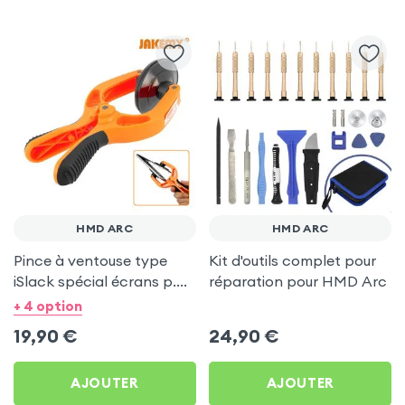
HMD ARC
HMD ARC
Pince à ventouse type
Kit d'outils complet pour
iSlack spécial écrans p.
réparation pour HMD Arc
Smartphones et
+ 4 option
Tablettes pour HMD Arc
19,90
€
24,90
€
AJOUTER
AJOUTER