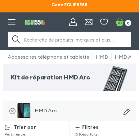
Code ECLIPSE55
Lunettes d'éclipse OFFERTES
0
Code ECLIPSE55
Recherche de produits, marques et plus…
Accessoires téléphone et tablette
HMD
HMD Arc
Kit de réparation HMD Arc
HMD Arc
Trier par
Filtres
Pertinence
15
Résultats