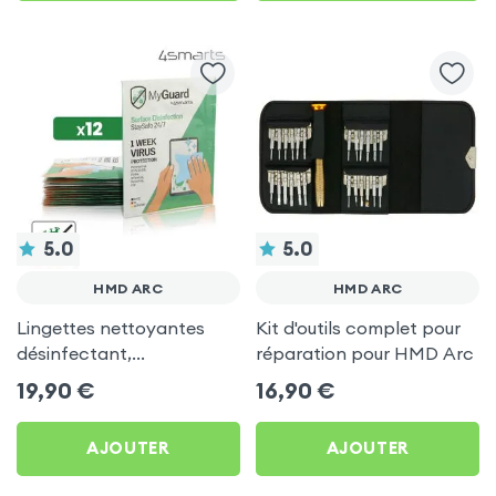
5.0
5.0
HMD ARC
HMD ARC
Lingettes nettoyantes
Kit d'outils complet pour
désinfectant,
réparation pour HMD Arc
antibactérien pour écran
19,90
€
16,90
€
- 4Smarts
AJOUTER
AJOUTER