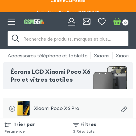
Lunettes d'éclipse OFFERTES
Code ECLIPSE55
0
Recherche de produits, marques et plus…
Accessoires téléphone et tablette
Xiaomi
Xiaomi P
Écrans LCD Xiaomi Poco X6
Pro et vitres tactiles
Xiaomi Poco X6 Pro
Trier par
Filtres
Pertinence
3
Résultats