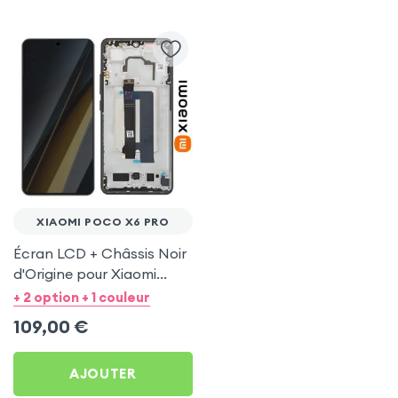
XIAOMI POCO X6 PRO
Écran LCD + Châssis Noir
d'Origine pour Xiaomi
Poco X6 Pro
+ 2 option + 1 couleur
109,00
€
AJOUTER