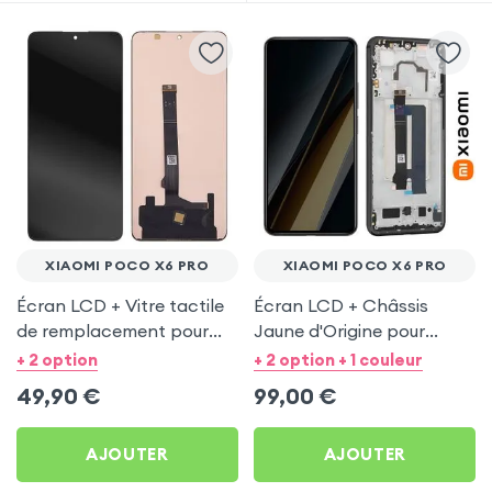
XIAOMI POCO X6 PRO
XIAOMI POCO X6 PRO
Écran LCD + Vitre tactile
Écran LCD + Châssis
de remplacement pour
Jaune d'Origine pour
Xiaomi Poco X6 Pro
Xiaomi Poco X6 Pro
+ 2 option
+ 2 option + 1 couleur
49,90
€
99,00
€
AJOUTER
AJOUTER