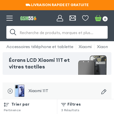
⛟ LIVRAISON RAPIDE ET GRATUITE
⛟ LIVRAISON RAPIDE ET GRATUITE
0
Recherche de produits, marques et plus…
Accessoires téléphone et tablette
Xiaomi
Xiaomi 1
Écrans LCD Xiaomi 11T et
vitres tactiles
Xiaomi 11T
Trier par
Filtres
Pertinence
3
Résultats