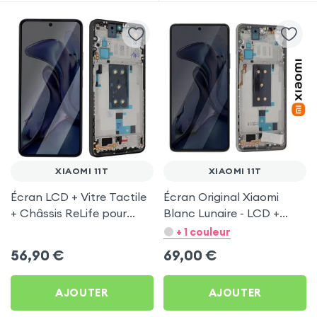
XIAOMI 11T
XIAOMI 11T
Écran LCD + Vitre Tactile
Écran Original Xiaomi
+ Châssis ReLife pour
Blanc Lunaire - LCD +
Xiaomi 11T
Vitre Tactile (avec
+ 1 couleur
châssis) pour Xiaomi 11T
56,90
€
69,00
€
AJOUTER
AJOUTER