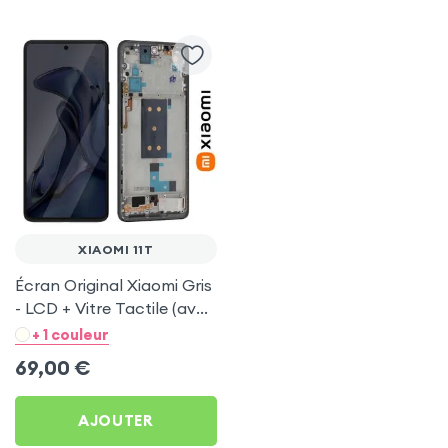
XIAOMI 11T
Écran Original Xiaomi Gris
- LCD + Vitre Tactile (avec
châssis) pour Xiaomi 11T
+ 1 couleur
69,00
€
AJOUTER