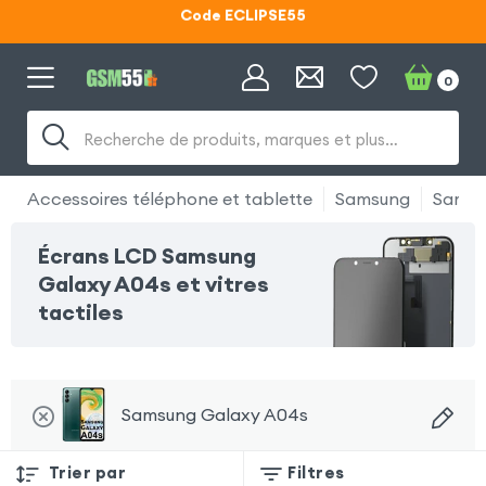
Code ECLIPSE55
Lunettes d'éclipse OFFERTES
0
Code ECLIPSE55
Recherche de produits, marques et plus…
Accessoires téléphone et tablette
Samsung
Samsu
Écrans LCD Samsung
Galaxy A04s et vitres
tactiles
Samsung Galaxy A04s
Trier par
Filtres