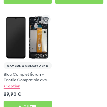
SAMSUNG GALAXY A04S
Bloc Complet Écran +
Tactile Compatible avec
Châssis Noir pour
+ 1 option
Samsung Galaxy A04s
29,90
€
AJOUTER