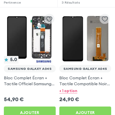
Pertinence
3
Résultats
5.0
SAMSUNG GALAXY A04S
SAMSUNG GALAXY A04S
Bloc Complet Écran +
Bloc Complet Écran +
Tactile Officiel Samsung
Tactile Compatible Noir
Noir pour Samsung
pour Samsung Galaxy
+ 1 option
Galaxy A04s
A04s
54,90
€
24,90
€
AJOUTER
AJOUTER