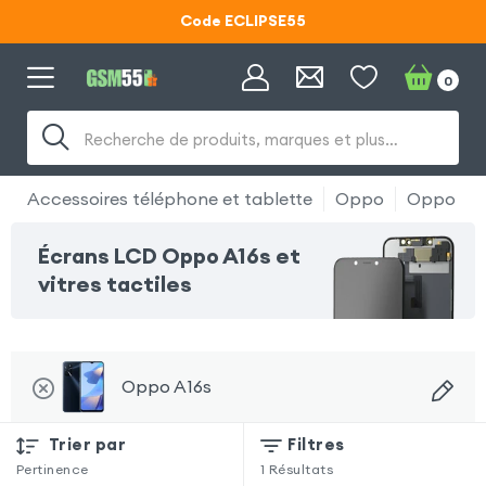
Code ECLIPSE55
Lunettes d'éclipse OFFERTES
0
Code ECLIPSE55
Recherche de produits, marques et plus…
Accessoires téléphone et tablette
Oppo
Oppo A1
Écrans LCD Oppo A16s et
vitres tactiles
Oppo A16s
Trier par
Filtres
Pertinence
1
Résultats