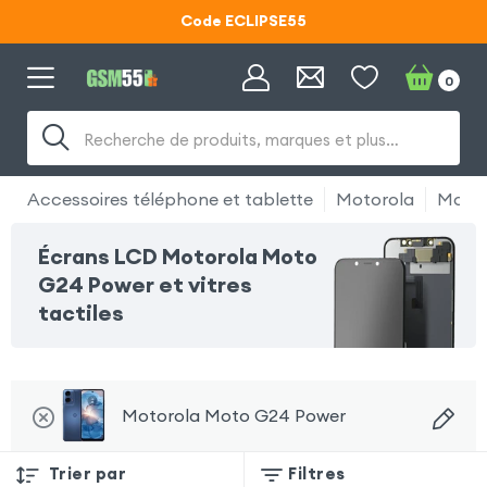
Code ECLIPSE55
Lunettes d'éclipse OFFERTES
0
Code ECLIPSE55
Recherche de produits, marques et plus…
Accessoires téléphone et tablette
Motorola
Motor
Écrans LCD Motorola Moto
G24 Power et vitres
tactiles
Motorola Moto G24 Power
Trier par
Filtres