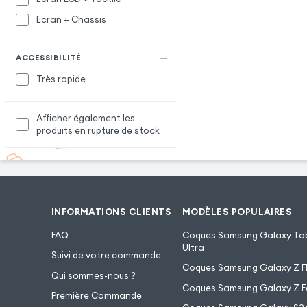
Ecran + Chassis
ACCESSIBILITÉ
Très rapide
Afficher également les
produits en rupture de stock
INFORMATIONS CLIENTS
MODÈLES POPULAIRES
FAQ
Coques Samsung Galaxy Tab
Ultra
Suivi de votre commande
Coques Samsung Galaxy Z Fl
Qui sommes-nous ?
Coques Samsung Galaxy Z F
Première Commande