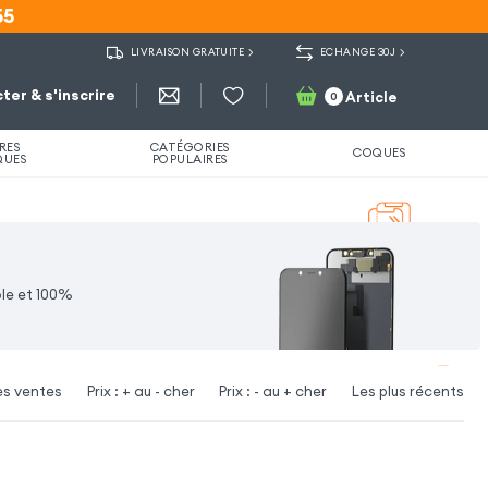
55
55
LIVRAISON GRATUITE
ECHANGE 30J
ter & s'inscrire
Article
0
RES
CATÉGORIES
COQUES
QUES
POPULAIRES
ble et 100%
es ventes
Prix : + au - cher
Prix : - au + cher
Les plus récents