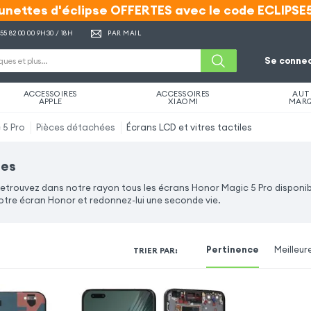
unettes d'éclipse OFFERTES avec le code ECLIPSE
unettes d'éclipse OFFERTES avec le code ECLIPSE
 55 82 00 00
9H30 / 18H
PAR MAIL
Se connec
ACCESSOIRES
ACCESSOIRES
AUT
APPLE
XIAOMI
MAR
 5 Pro
Pièces détachées
Écrans LCD et vitres tactiles
les
Retrouvez dans notre rayon tous les écrans Honor Magic 5 Pro disponi
votre écran Honor et redonnez-lui une seconde vie.
Pertinence
Meilleur
TRIER PAR
: