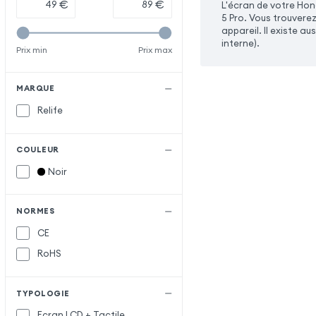
€
€
L'écran de votre Hon
5 Pro. Vous trouvere
appareil. Il existe a
interne).
Prix min
Prix max
MARQUE
Relife
COULEUR
Noir
NORMES
CE
RoHS
TYPOLOGIE
Ecran LCD + Tactile