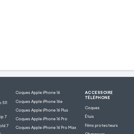
Coques Apple iPhone 16
ACCESSOIRE
TÉLÉPHONE
Coques Apple iPhone 16e
 S11
Coques
Coques Apple iPhone 16 Plus
Étuis
ip 7
Coques Apple iPhone 16 Pro
Films protecteurs
old 7
Coques Apple iPhone 16 Pro Max