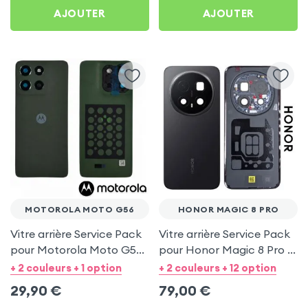
AJOUTER
AJOUTER
MOTOROLA MOTO G56
HONOR MAGIC 8 PRO
Vitre arrière Service Pack
Vitre arrière Service Pack
pour Motorola Moto G56
pour Honor Magic 8 Pro -
- Vert Pantone Dill
Noir
+ 2 couleurs + 1 option
+ 2 couleurs + 12 option
29,90
€
79,00
€