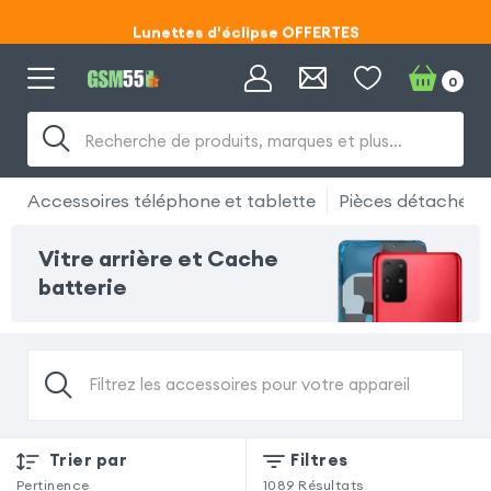
Lunettes d'éclipse OFFERTES
Code ECLIPSE55
0
Lunettes d'éclipse OFFERTES
Recherche de produits, marques et plus…
Code ECLIPSE55
Accessoires téléphone et tablette
Pièces détachées
Vitre arrière et Cache
batterie
Filtrez les accessoires pour votre appareil
Trier par
Filtres
Pertinence
1089
Résultats