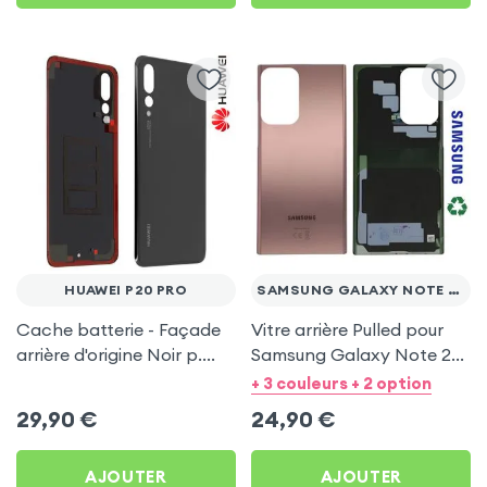
HUAWEI P20 PRO
SAMSUNG GALAXY NOTE 20 ULTRA
Cache batterie - Façade
Vitre arrière Pulled pour
arrière d'origine Noir p.
Samsung Galaxy Note 20
Huawei P20 Pro
Ultra - Bronze
+ 3 couleurs + 2 option
29,90
€
24,90
€
AJOUTER
AJOUTER