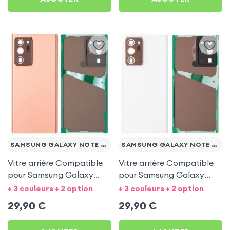
SAMSUNG GALAXY NOTE 20 ULTRA
SAMSUNG GALAXY NOTE 20 ULTRA
Vitre arrière Compatible
Vitre arrière Compatible
pour Samsung Galaxy
pour Samsung Galaxy
Note 20 Ultra - Bronze
Note 20 Ultra - Blanc
+ 3 couleurs + 2 option
+ 3 couleurs + 2 option
29,90
€
29,90
€