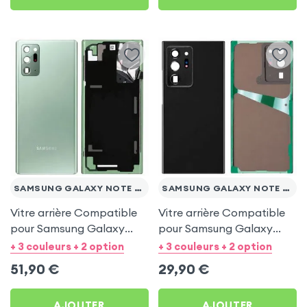
SAMSUNG GALAXY NOTE 20 ULTRA
SAMSUNG GALAXY NOTE 20 ULTRA
Vitre arrière Compatible
Vitre arrière Compatible
pour Samsung Galaxy
pour Samsung Galaxy
Note 20 Ultra - Vert
Note 20 Ultra - Noir
+ 3 couleurs + 2 option
+ 3 couleurs + 2 option
51,90
€
29,90
€
AJOUTER
AJOUTER