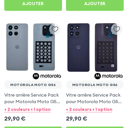
AJOUTER
AJOUTER
MOTOROLA MOTO G56
MOTOROLA MOTO G56
Vitre arrière Service Pack
Vitre arrière Service Pack
pour Motorola Moto G56
pour Motorola Moto G56
- Gris Pantone Mist
- Noir Pantone Oyster
+ 2 couleurs + 1 option
+ 2 couleurs + 1 option
29,90
€
29,90
€