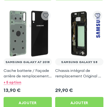
SAMSUNG GALAXY A7 2018
SAMSUNG GALAXY S8
Cache batterie / Façade
Chassis intégral de
arrière de remplacement -
remplacement Original p.
Noir p. Samsung Galaxy
Samsung Galaxy S8 - Noir
+ 5 option
A7 2018
13,90
€
29,90
€
AJOUTER
AJOUTER