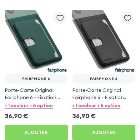
FAIRPHONE 6
FAIRPHONE 6
Porte-Carte Original
Porte-Carte Original
Fairphone 6 - Fixation
Fairphone 6 - Fixation
Coque arrière - Vert Forêt
Coque arrière - Noir
+ 1 couleur + 5 option
+ 1 couleur + 5 option
36,90
€
36,90
€
AJOUTER
AJOUTER