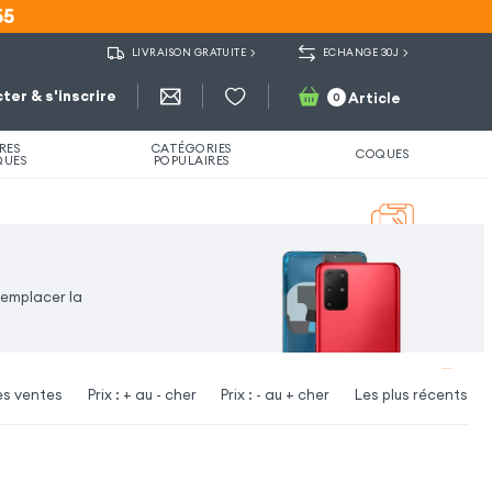
55
55
LIVRAISON GRATUITE
ECHANGE 30J
ter & s'inscrire
Article
0
RES
CATÉGORIES
COQUES
QUES
POPULAIRES
remplacer la
es ventes
Prix : + au - cher
Prix : - au + cher
Les plus récents