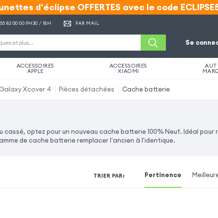
unettes d'éclipse OFFERTES avec le code ECLIPSE
unettes d'éclipse OFFERTES avec le code ECLIPSE
 55 82 00 00
9H30 / 18H
PAR MAIL
Se connec
ACCESSOIRES
ACCESSOIRES
AUT
APPLE
XIAOMI
MAR
Galaxy Xcover 4
Pièces détachées
Cache batterie
u cassé, optez pour un nouveau cache batterie 100% Neuf. Idéal pour 
mme de cache batterie remplacer l'ancien à l'identique.
Pertinence
Meilleur
TRIER PAR
: