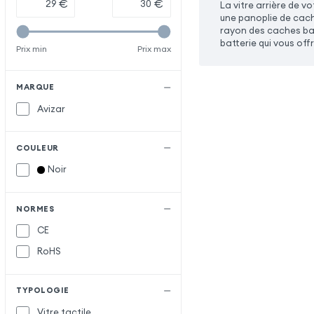
€
€
La vitre arrière de 
une panoplie de cach
rayon des caches ba
batterie qui vous off
Prix min
Prix max
MARQUE
Avizar
COULEUR
Noir
NORMES
CE
RoHS
TYPOLOGIE
Vitre tactile