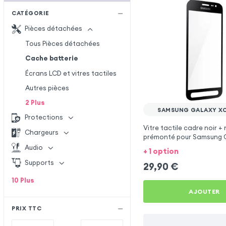
CATÉGORIE
Pièces détachées
Tous Pièces détachées
Cache batterie
Écrans LCD et vitres tactiles
Autres pièces
2
Plus
SAMSUNG GALAXY X
Protections
Vitre tactile cadre noir +
Chargeurs
prémonté pour Samsung 
Xcover 4
Audio
+ 1 option
Supports
29,90
€
10
Plus
AJOUTER
PRIX TTC