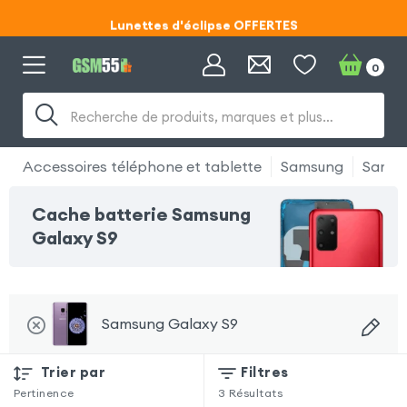
Lunettes d'éclipse OFFERTES
Code ECLIPSE55
0
Recherche de produits, marques et plus…
Accessoires téléphone et tablette
Samsung
Samsu
Cache batterie Samsung
Galaxy S9
Samsung Galaxy S9
Trier par
Filtres
Pertinence
3
Résultats