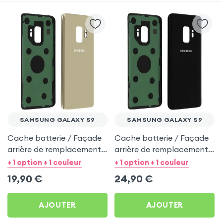
SAMSUNG GALAXY S9
SAMSUNG GALAXY S9
Cache batterie / Façade
Cache batterie / Façade
arrière de remplacement -
arrière de remplacement -
Or pour Samsung Galaxy
Noir pour Samsung
+ 1 option + 1 couleur
+ 1 option + 1 couleur
S9
Galaxy S9
19,90
€
24,90
€
AJOUTER
AJOUTER