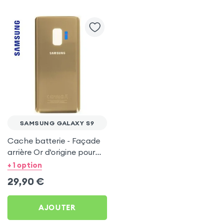
SAMSUNG GALAXY S9
Cache batterie - Façade
arrière Or d'origine pour
Samsung Galaxy S9
+ 1 option
29,90
€
AJOUTER