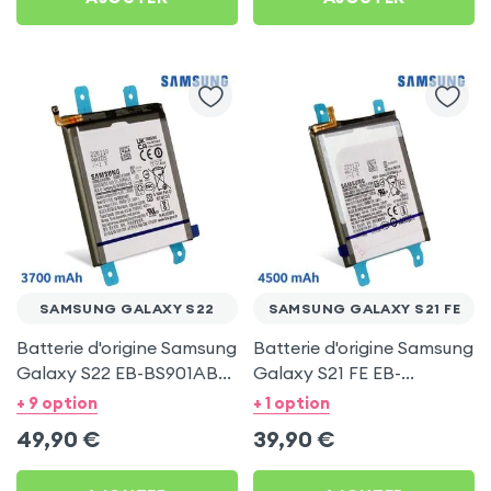
SAMSUNG GALAXY S22
SAMSUNG GALAXY S21 FE
Batterie d'origine Samsung
Batterie d'origine Samsung
Galaxy S22 EB-BS901ABY,
Galaxy S21 FE EB-
3700mAh - Service Pack
BG990ABY, 4500mAh -
+ 9 option
+ 1 option
Service Pack
49,90
€
39,90
€