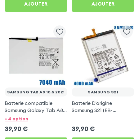
AJOUTER
AJOUTER
SAMSUNG TAB A8 10.5 2021
SAMSUNG S21
Batterie compatible
Batterie D'origine
Samsung Galaxy Tab A8
Samsung S21 (EB-
10.5 2021 (HQ-6300NA),
BG991ABY), 4000 mAh -
+ 4 option
7040 mAh
Service Pack
39,90
€
39,90
€