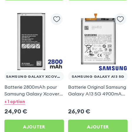
SAMSUNG GALAXY XCOVER 4 / 4S
SAMSUNG GALAXY A13 5G
Batterie 2800mAh pour
Batterie Original Samsung
Samsung Galaxy Xcover 4
Galaxy A13 5G 4900mAh
et 4s
- modèle EB-BA136ABY
+ 1 option
(Service Pack)
24,90
€
26,90
€
AJOUTER
AJOUTER