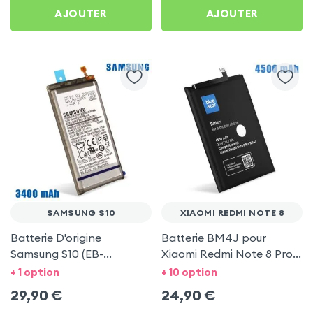
AJOUTER
AJOUTER
SAMSUNG S10
XIAOMI REDMI NOTE 8
Batterie D'origine
Batterie BM4J pour
Samsung S10 (EB-
Xiaomi Redmi Note 8 Pro,
BG973ABU), 3400 mAh -
4500mAh
+ 1 option
+ 10 option
Service Pack
29,90
€
24,90
€