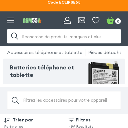
Lunettes d'éclipse OFFERTES
Code ECLIPSE55
0
Recherche de produits, marques et plus…
Accessoires téléphone et tablette
Pièces détachées
Batteries téléphone et
tablette
Filtrez les accessoires pour votre appareil
Trier par
Filtres
Pertinence
499
Résultats