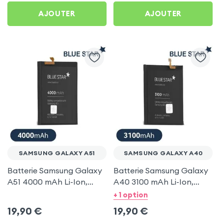
AJOUTER
AJOUTER
SAMSUNG GALAXY A51
SAMSUNG GALAXY A40
Batterie Samsung Galaxy
Batterie Samsung Galaxy
A51 4000 mAh Li-Ion,
A40 3100 mAh Li-Ion,
100% Compatible Blue
100% Compatible Blue
+ 1 option
Star
Star
19,90
€
19,90
€