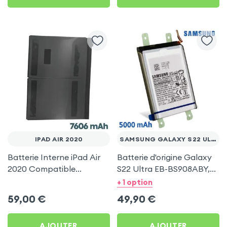
IPAD AIR 2020
SAMSUNG GALAXY S22 ULTRA
Batterie Interne iPad Air
Batterie d'origine Galaxy
2020 Compatible
S22 Ultra EB-BS908ABY,
Remplace A2316,
5000mAh - Service Pack
+ 1 option
7606mAh
59,00
€
49,90
€
AJOUTER
AJOUTER