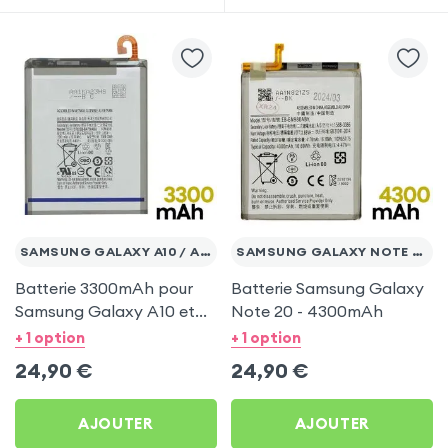
SAMSUNG GALAXY A10 / A7 2018
SAMSUNG GALAXY NOTE 20
Batterie 3300mAh pour
Batterie Samsung Galaxy
Samsung Galaxy A10 et
Note 20 - 4300mAh
A7 2018
+ 1 option
+ 1 option
24,90
€
24,90
€
AJOUTER
AJOUTER