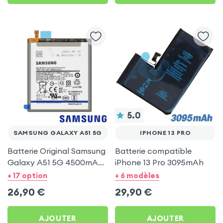
5.0
SAMSUNG GALAXY A51 5G
IPHONE 13 PRO
Batterie Original Samsung
Batterie compatible
Galaxy A51 5G 4500mAh,
iPhone 13 Pro 3095mAh
EB-BA516ABY (Service
+ 17 option
+ 6 modèles
Pack)
26,90
€
29,90
€
AJOUTER
AJOUTER