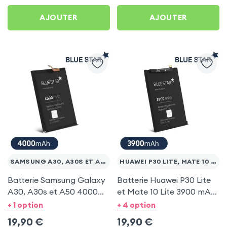
AJOUTER
AJOUTER
SAMSUNG A30, A30S ET A50
HUAWEI P30 LITE, MATE 10 LITE
Batterie Samsung Galaxy
Batterie Huawei P30 Lite
A30, A30s et A50 4000
et Mate 10 Lite 3900 mAh
mAh Li-Ion, 100%
Li-Ion, 100% Compatible
+ 1 option
+ 4 option
Compatible Blue Star
Blue Star
19,90
€
19,90
€