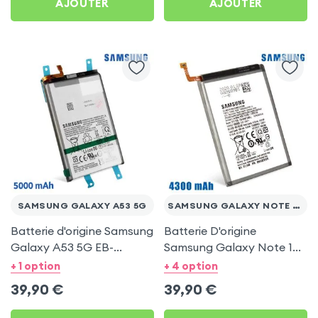
AJOUTER
AJOUTER
SAMSUNG GALAXY A53 5G
SAMSUNG GALAXY NOTE 10 PLUS
Batterie d'origine Samsung
Batterie D'origine
Galaxy A53 5G EB-
Samsung Galaxy Note 10
BA336ABY, 5000mAh -
Plus (EB-BN972ABU),
+ 1 option
+ 4 option
Service Pack
4300 mAh - Service Pack
39,90
€
39,90
€