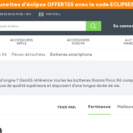
unettes d'éclipse OFFERTES avec le code ECLIPSE
unettes d'éclipse OFFERTES avec le code ECLIPSE
 55 82 00 00
9H30 / 18H
PAR MAIL
Se connec
ACCESSOIRES
ACCESSOIRES
AUT
APPLE
XIAOMI
MAR
o X6
Pièces détachées
Batteries smartphone
é d'origne ? Gsm55 référence toutes les batteries Xiaomi Poco X6 comp
uve de qualité supérieure et disposent d’une longue durée de vie.
Pertinence
Meilleur
TRIER PAR
: