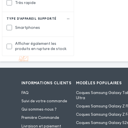
Très rapide
TYPE D'APPAREIL SUPPORTÉ
Smartphones
Afficher également les
produits en rupture de stock
INFORMATIONS CLIENTS
MODÈLES POPULAIRES
FAQ
Coques Samsung Galaxy Tab
Ultra
Suivi de votre commande
Coques Samsung Galaxy Z Fl
Qui sommes-nous ?
Coques Samsung Galaxy Z F
Première Commande
Coques Samsung Galaxy S2
Livraison et paiement