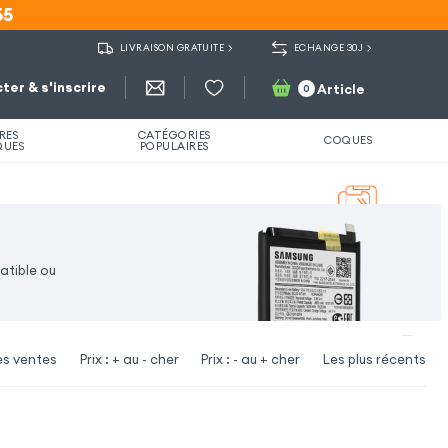
55
55
LIVRAISON GRATUITE
ECHANGE 30J
ter & s'inscrire
Article
0
RES
CATÉGORIES
COQUES
QUES
POPULAIRES
atible ou
es ventes
Prix : + au - cher
Prix : - au + cher
Les plus récents