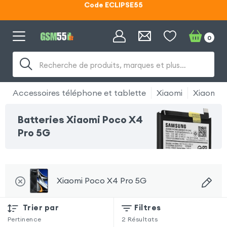
Code ECLIPSE55
Lunettes d'éclipse OFFERTES
0
Code ECLIPSE55
Recherche de produits, marques et plus…
Accessoires téléphone et tablette
Xiaomi
Xiaomi 
Batteries Xiaomi Poco X4
Pro 5G
Xiaomi Poco X4 Pro 5G
Trier par
Filtres
Pertinence
2
Résultats