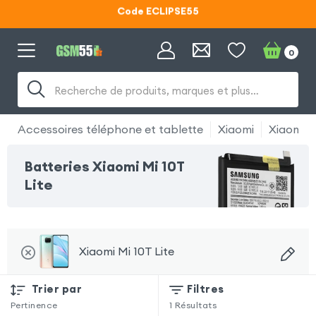
Code ECLIPSE55
Lunettes d'éclipse OFFERTES
0
Code ECLIPSE55
Recherche de produits, marques et plus…
Accessoires téléphone et tablette
Xiaomi
Xiaomi M
Batteries Xiaomi Mi 10T
Lite
Xiaomi Mi 10T Lite
Trier par
Filtres
Pertinence
1
Résultats