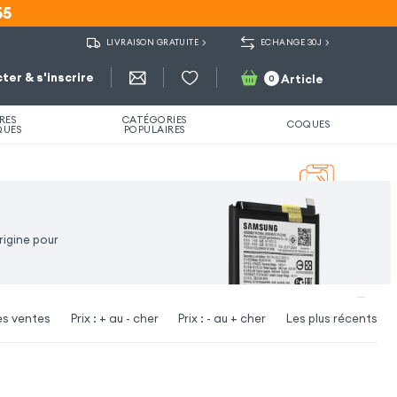
55
55
LIVRAISON GRATUITE
ECHANGE 30J
ter & s'inscrire
Article
0
RES
CATÉGORIES
COQUES
QUES
POPULAIRES
rigine pour
es ventes
Prix : + au - cher
Prix : - au + cher
Les plus récents