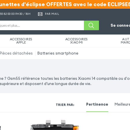
unettes d'éclipse OFFERTES avec le code ECLIPSE
unettes d'éclipse OFFERTES avec le code ECLIPSE
 55 82 00 00
9H30 / 18H
PAR MAIL
Se connec
ACCESSOIRES
ACCESSOIRES
AUT
APPLE
XIAOMI
MAR
Pièces détachées
Batteries smartphone
gne ? Gsm55 référence toutes les batteries Xiaomi 14 compatible ou d'o
supérieure et disposent d’une longue durée de vie.
Pertinence
Meilleur
TRIER PAR
: