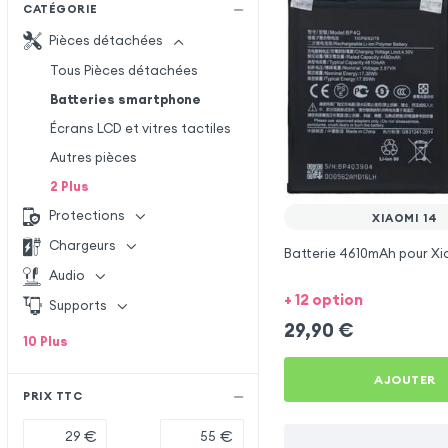
CATÉGORIE
Pièces détachées
Tous Pièces détachées
Batteries smartphone
Écrans LCD et vitres tactiles
Autres pièces
2
Plus
Protections
XIAOMI 14
Chargeurs
Batterie 4610mAh pour Xi
Audio
+ 12 option
Supports
29,90
€
10
Plus
AJOUTER
PRIX TTC
€
€