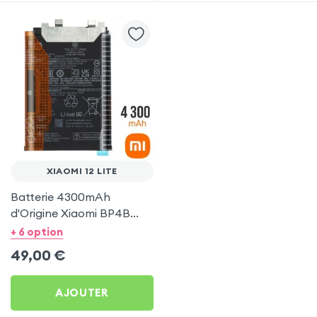
XIAOMI 12 LITE
Batterie 4300mAh
d'Origine Xiaomi BP4B
pour Xiaomi 12 Lite
+ 6 option
49,00
€
AJOUTER