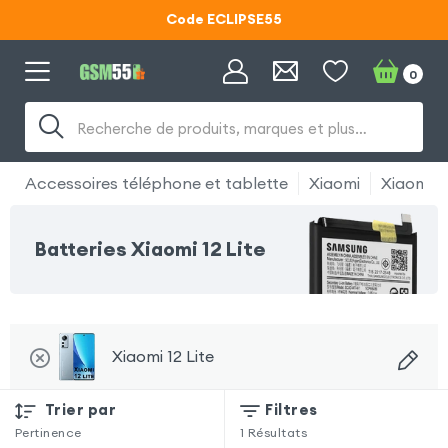
Code ECLIPSE55
Lunettes d'éclipse OFFERTES
0
Code ECLIPSE55
Recherche de produits, marques et plus…
Accessoires téléphone et tablette
Xiaomi
Xiaomi 12
Batteries Xiaomi 12 Lite
Xiaomi 12 Lite
Trier par
Filtres
Pertinence
1
Résultats