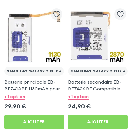
SAMSUNG GALAXY Z FLIP 6
SAMSUNG GALAXY Z FLIP 6
Batterie principale EB-
Batterie secondaire EB-
BF741ABE 1130mAh pour
BF742ABE Compatible
Samsung Galaxy Z Flip 6
pour Samsung Galaxy Z
+ 1 option
+ 1 option
Flip 6
29,90
€
24,90
€
AJOUTER
AJOUTER