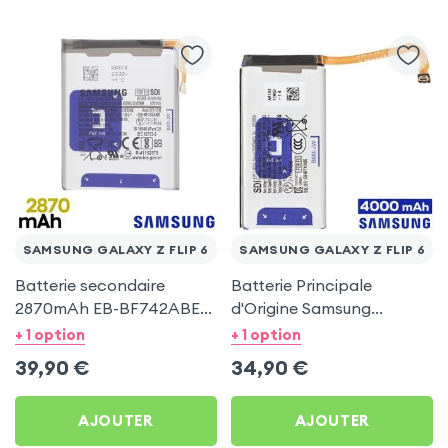
SAMSUNG GALAXY Z FLIP 6
SAMSUNG GALAXY Z FLIP 6
Batterie secondaire
Batterie Principale
2870mAh EB-BF742ABE
d'Origine Samsung
Original pour Samsung
4000mAh pour Samsung
+ 1 option
+ 1 option
Galaxy Z Flip 6
Galaxy Z Flip 6
39,90
€
34,90
€
AJOUTER
AJOUTER