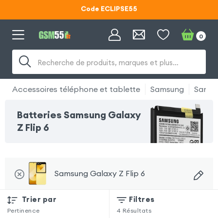
Code ECLIPSE55
Lunettes d'éclipse OFFERTES
0
Code ECLIPSE55
Recherche de produits, marques et plus…
Accessoires téléphone et tablette
Samsung
Samsun
Batteries Samsung Galaxy
Z Flip 6
Samsung Galaxy Z Flip 6
Trier par
Filtres
Pertinence
4
Résultats