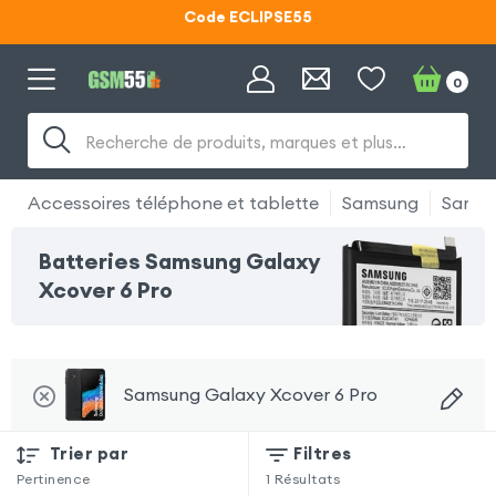
Code ECLIPSE55
Lunettes d'éclipse OFFERTES
0
Code ECLIPSE55
Recherche de produits, marques et plus…
Accessoires téléphone et tablette
Samsung
Samsu
Batteries Samsung Galaxy
Xcover 6 Pro
Samsung Galaxy Xcover 6 Pro
Trier par
Filtres
Pertinence
1
Résultats