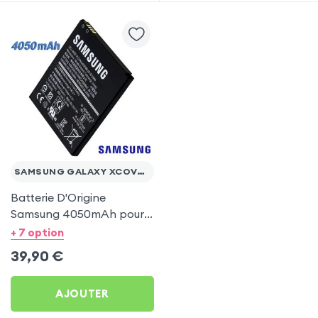
SAMSUNG GALAXY XCOVER 6 PRO
Batterie D'Origine
Samsung 4050mAh pour
Samsung Galaxy Xcover 6
+ 7 option
Pro
39,90
€
AJOUTER