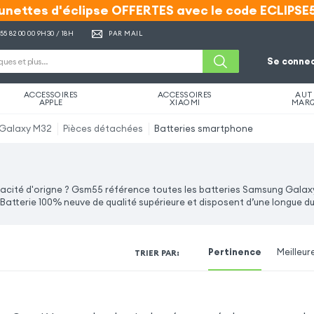
unettes d'éclipse OFFERTES avec le code ECLIPSE
unettes d'éclipse OFFERTES avec le code ECLIPSE
 55 82 00 00
9H30 / 18H
PAR MAIL
Se connec
ACCESSOIRES
ACCESSOIRES
AUT
APPLE
XIAOMI
MAR
Galaxy M32
Pièces détachées
Batteries smartphone
pacité d'origne ? Gsm55 référence toutes les batteries Samsung Gala
Batterie 100% neuve de qualité supérieure et disposent d’une longue du
Pertinence
Meilleur
TRIER PAR
: