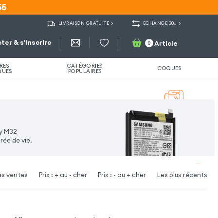
55
55
LIVRAISON GRATUITE
ECHANGE 30J
ter & s'inscrire
Article
0
RES
CATÉGORIES
COQUES
QUES
POPULAIRES
xy M32
rée de vie.
es ventes
Prix : + au - cher
Prix : - au + cher
Les plus récents