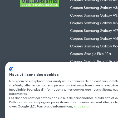
Coques Samsung Galaxy A5
Coques Samsung Galaxy A3
Coques Samsung Galaxy A3
Coques Samsung Galaxy A2
Coques Samsung Galaxy A1
Coques Samsung Galaxy A1
Coques Samsung Galaxy Xc
Coques Google Pixel 10a
Coques Google Pixel 10 Pro F
Coques Google Pixel 10 Pro 
Nous utilisons des cookies
Coques Google Pixel 10 Pro
Nous pouvons les placer pour analyser les données de nos visiteurs, améli
Coques Google Pixel 10
site Web, afficher un contenu personnalisé et vous faire vivre une expéri
inoubliable. Pour plus d'informations sur les cookies que nous utilisons, ou
paramètres.
Les données sont collectées dans le but de personnaliser la publicité et 
l'efficacité des campagnes publicitaires. Les données peuvent être part
avec Google LLC. Pour plus d'informations,
cliquez ici
.