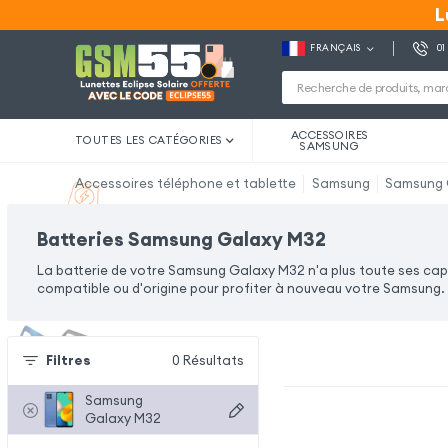
L
L
FRANÇAIS
01
ACCESSOIRES
TOUTES LES CATÉGORIES
SAMSUNG
Accessoires téléphone et tablette
Samsung
Samsung 
Batteries Samsung Galaxy M32
La batterie de votre Samsung Galaxy M32 n'a plus toute ses ca
compatible ou d'origine pour profiter à nouveau votre Samsung. 
Filtres
0
Résultats
Samsung
Galaxy M32