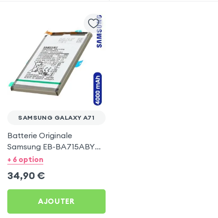
SAMSUNG GALAXY A71
Batterie Originale
Samsung EB-BA715ABY
4500 mAh pour Samsung
+ 6 option
Galaxy A71
34,90
€
AJOUTER