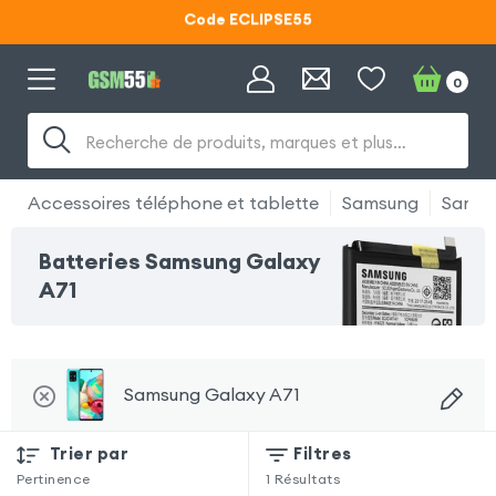
Code ECLIPSE55
Lunettes d'éclipse OFFERTES
0
Code ECLIPSE55
Recherche de produits, marques et plus…
Accessoires téléphone et tablette
Samsung
Samsu
Batteries Samsung Galaxy
A71
Samsung Galaxy A71
Trier par
Filtres
Pertinence
1
Résultats