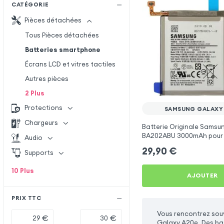
CATÉGORIE
Pièces détachées
Tous Pièces détachées
Batteries smartphone
Écrans LCD et vitres tactiles
Autres pièces
2
Plus
Protections
SAMSUNG GALAXY
Chargeurs
Batterie Originale Samsun
BA202ABU 3000mAh pour
Audio
Galaxy A20e
29,90
€
Supports
10
Plus
AJOUTER
PRIX TTC
Vous rencontrez souv
€
€
Galaxy A20e. Des bat