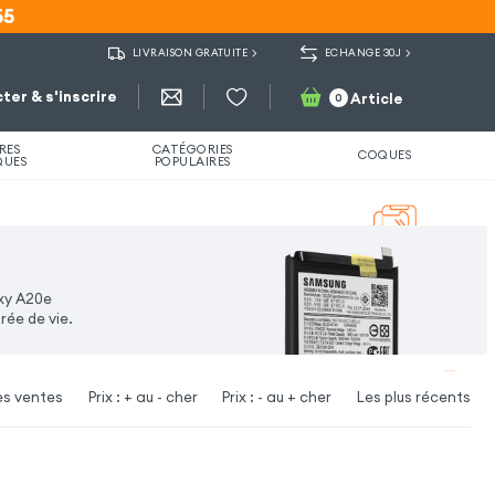
55
55
LIVRAISON GRATUITE
ECHANGE 30J
ter & s'inscrire
Article
0
RES
CATÉGORIES
COQUES
QUES
POPULAIRES
axy A20e
rée de vie.
es ventes
Prix : + au - cher
Prix : - au + cher
Les plus récents