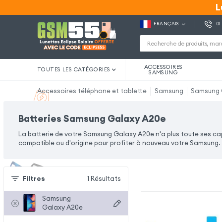
L
L
FRANÇAIS
01
ACCESSOIRES
TOUTES LES CATÉGORIES
SAMSUNG
Accessoires téléphone et tablette
Samsung
Samsung 
Batteries Samsung Galaxy A20e
La batterie de votre Samsung Galaxy A20e n'a plus toute ses c
compatible ou d'origine pour profiter à nouveau votre Samsung. 
Filtres
1
Résultats
Samsung
Galaxy A20e