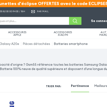
unettes d'éclipse OFFERTES avec le code ECLIPSE
unettes d'éclipse OFFERTES avec le code ECLIPSE
 55 82 00 00
9H30 / 18H
PAR MAIL
Se connec
ACCESSOIRES
ACCESSOIRES
AUT
APPLE
XIAOMI
MAR
Galaxy A20e
Pièces détachées
Batteries smartphone
apacité d'origne ? Gsm55 référence toutes les batteries Samsung Gal
Batterie 100% neuve de qualité supérieure et disposent d’une longue du
Pertinence
Meilleur
TRIER PAR
: