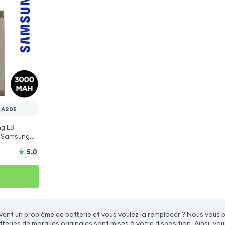
 A20E
g EB-
 Samsung
5.0
ent un problème de batterie et vous voulez la remplacer ? Nous vous
teries de marques originales sont mises à votre disposition. Ainsi, v