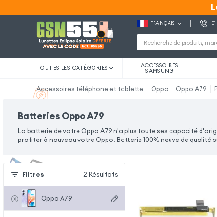
L
L
FRANÇAIS
01
ACCESSOIRES
TOUTES LES CATÉGORIES
SAMSUNG
Accessoires téléphone et tablette
Oppo
Oppo A79
Batteries Oppo A79
La batterie de votre Oppo A79 n'a plus toute ses capacité d'ori
profiter à nouveau votre Oppo. Batterie 100% neuve de qualité su
Filtres
2
Résultats
Oppo A79