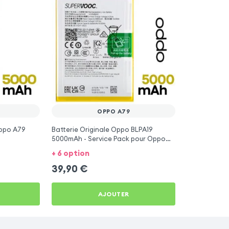
OPPO A79
ppo A79
Batterie Originale Oppo BLPA19
5000mAh - Service Pack pour Oppo
A79
+ 6 option
39,90
€
AJOUTER