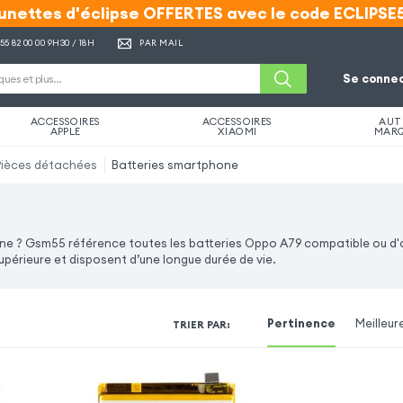
unettes d'éclipse OFFERTES avec le code ECLIPSE
unettes d'éclipse OFFERTES avec le code ECLIPSE
 55 82 00 00
9H30 / 18H
PAR MAIL
Se connec
ACCESSOIRES
ACCESSOIRES
AUT
APPLE
XIAOMI
MAR
Pièces détachées
Batteries smartphone
gne ? Gsm55 référence toutes les batteries Oppo A79 compatible ou d'
périeure et disposent d’une longue durée de vie.
Pertinence
Meilleur
TRIER PAR
: