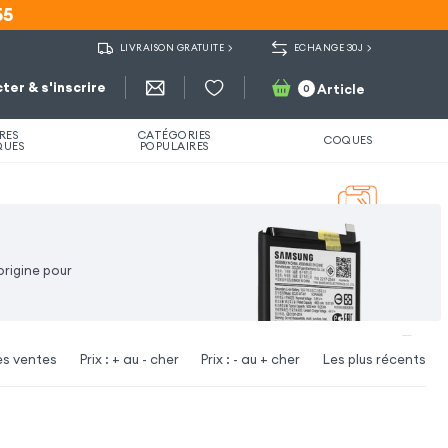
55
55
LIVRAISON GRATUITE
ECHANGE 30J
ter & s'inscrire
Article
0
RES
CATÉGORIES
COQUES
QUES
POPULAIRES
origine pour
es ventes
Prix : + au - cher
Prix : - au + cher
Les plus récents