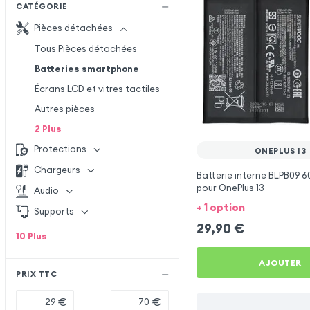
CATÉGORIE
Pièces détachées
Tous Pièces détachées
Batteries smartphone
Écrans LCD et vitres tactiles
Autres pièces
2
Plus
Protections
ONEPLUS 13
Chargeurs
Batterie interne BLPB09 
pour OnePlus 13
Audio
+ 1 option
Supports
29,90
€
10
Plus
AJOUTER
PRIX TTC
€
€