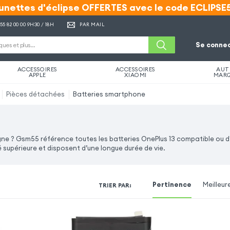
unettes d'éclipse OFFERTES avec le code ECLIPSE
unettes d'éclipse OFFERTES avec le code ECLIPSE
 55 82 00 00
9H30 / 18H
PAR MAIL
Se connec
ACCESSOIRES
ACCESSOIRES
AUT
APPLE
XIAOMI
MAR
Pièces détachées
Batteries smartphone
igne ? Gsm55 référence toutes les batteries OnePlus 13 compatible ou d
 supérieure et disposent d’une longue durée de vie.
Pertinence
Meilleur
TRIER PAR
: