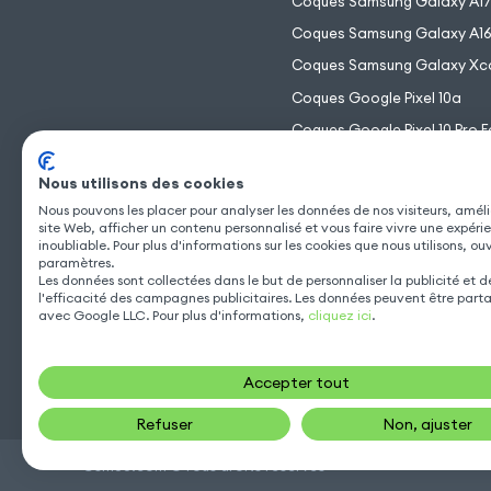
Coques Samsung Galaxy A1
Coques Samsung Galaxy A1
Coques Samsung Galaxy Xc
Coques Google Pixel 10a
Coques Google Pixel 10 Pro F
Coques Google Pixel 10 Pro 
Nous utilisons des cookies
Coques Google Pixel 10 Pro
Nous pouvons les placer pour analyser les données de nos visiteurs, améli
Coques Google Pixel 10
site Web, afficher un contenu personnalisé et vous faire vivre une expéri
inoubliable. Pour plus d'informations sur les cookies que nous utilisons, ou
paramètres.
Les données sont collectées dans le but de personnaliser la publicité et 
l'efficacité des campagnes publicitaires. Les données peuvent être part
avec Google LLC. Pour plus d'informations,
cliquez ici
.
Accepter tout
Refuser
Non, ajuster
Gsm55.com ©Tous droits réservés