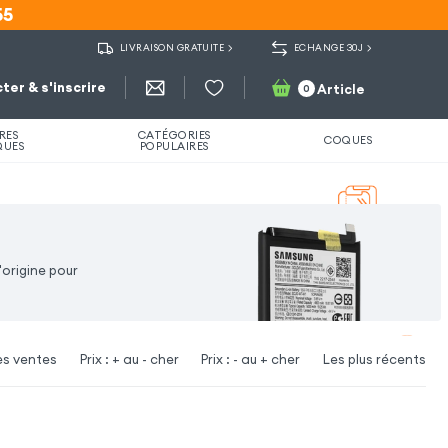
55
55
LIVRAISON GRATUITE
ECHANGE 30J
ter & s'inscrire
Article
0
RES
CATÉGORIES
COQUES
QUES
POPULAIRES
'origine pour
es ventes
Prix : + au - cher
Prix : - au + cher
Les plus récents