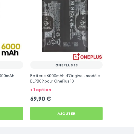
ONEPLUS 13
6000mAh
Batterie 6000mAh d'Origine - modèle
BLPB09 pour OnePlus 13
+ 1 option
69,90
€
AJOUTER