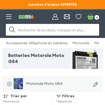
Lunettes d'éclipse OFFERTES
Code ECLIPSE55
0
Lunettes d'éclipse OFFERTES
Recherche de produits, marques et plus…
Code ECLIPSE55
Accessoires téléphone et tablette
Motorola
Motor
Batteries Motorola Moto
G54
Motorola Moto G54
Trier par
Filtres
Pertinence
1
Résultats