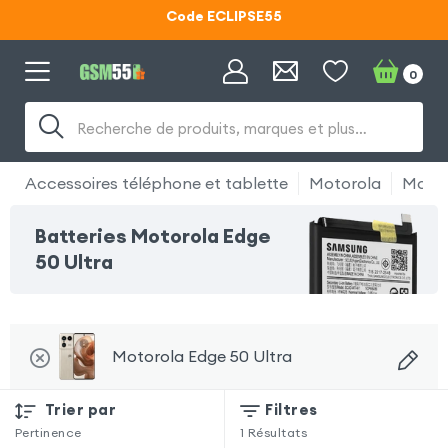
Code ECLIPSE55
Lunettes d'éclipse OFFERTES
0
Code ECLIPSE55
Recherche de produits, marques et plus…
Accessoires téléphone et tablette
Motorola
Motor
Batteries Motorola Edge
50 Ultra
Motorola Edge 50 Ultra
Trier par
Filtres
Pertinence
1
Résultats