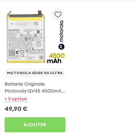
MOTOROLA EDGE 50 ULTRA
Batterie Originale
Motorola QV45 4500mAh
- Service Pack pour
+ 3 option
Motorola Edge 50 Ultra
49,90
€
AJOUTER