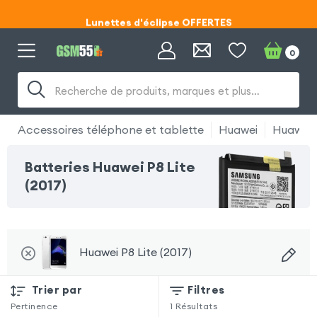
Lunettes d'éclipse OFFERTES
Code ECLIPSE55
0
Recherche de produits, marques et plus…
Accessoires téléphone et tablette
Huawei
Huawei P
Batteries Huawei P8 Lite
(2017)
Huawei P8 Lite (2017)
Trier par
Filtres
Pertinence
1
Résultats