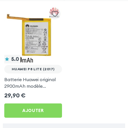
5.0
HUAWEI P8 LITE (2017)
Batterie Huawei original
2900mAh modèle
HB366481ECW pour
29,90
€
Huawei P8 Lite (2017)
AJOUTER