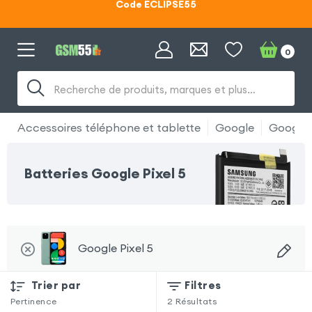
Code ECLIPSE55
Lunettes d'éclipse OFFERTES
0
Code ECLIPSE55
Recherche de produits, marques et plus…
Accessoires téléphone et tablette
Google
Google P
Batteries Google Pixel 5
Google Pixel 5
Trier par
Filtres
Pertinence
2
Résultats