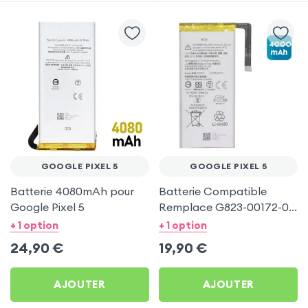
GOOGLE PIXEL 5
GOOGLE PIXEL 5
Batterie 4080mAh pour
Batterie Compatible
Google Pixel 5
Remplace G823-00172-01,
4000mAh pour Google
+ 1 option
+ 1 option
Pixel 5
24,90
€
19,90
€
AJOUTER
AJOUTER