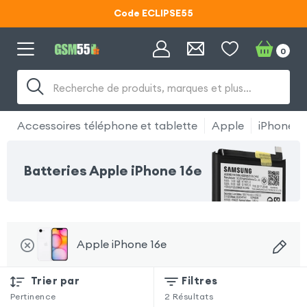
Code ECLIPSE55
Lunettes d'éclipse OFFERTES
0
Code ECLIPSE55
Recherche de produits, marques et plus…
Accessoires téléphone et tablette
Apple
iPhone 1
Batteries Apple iPhone 16e
Apple iPhone 16e
Trier par
Filtres
Pertinence
2
Résultats