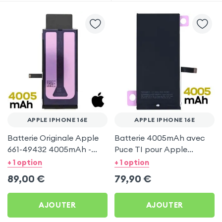
APPLE IPHONE 16E
APPLE IPHONE 16E
Batterie Originale Apple
Batterie 4005mAh avec
661-49432 4005mAh -
Puce TI pour Apple
Service Pack pour Apple
iPhone 16e
+ 1 option
+ 1 option
iPhone 16e
89,00
€
79,90
€
AJOUTER
AJOUTER