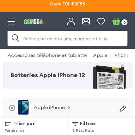
Code ECLIPSE55
Lunettes d'éclipse OFFERTES
0
Code ECLIPSE55
Recherche de produits, marques et plus…
Accessoires téléphone et tablette
Apple
iPhone 12
Batteries Apple iPhone 12
Apple iPhone 12
Trier par
Filtres
Pertinence
3
Résultats