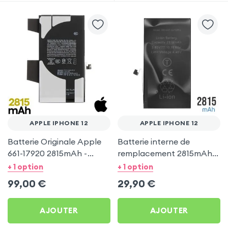
APPLE IPHONE 12
APPLE IPHONE 12
Batterie Originale Apple
Batterie interne de
661-17920 2815mAh -
remplacement 2815mAh
Service Pack pour Apple
pour Apple iPhone 12
+ 1 option
+ 1 option
iPhone 12
99,00
€
29,90
€
AJOUTER
AJOUTER