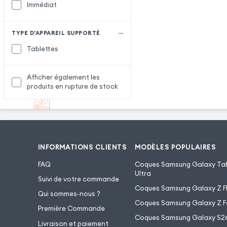
Immédiat
TYPE D'APPAREIL SUPPORTÉ
Tablettes
Afficher également les
produits en rupture de stock
INFORMATIONS CLIENTS
MODÈLES POPULAIRES
FAQ
Coques Samsung Galaxy Tab
Ultra
Suivi de votre commande
Coques Samsung Galaxy Z Fl
Qui sommes-nous ?
Coques Samsung Galaxy Z F
Première Commande
Coques Samsung Galaxy S2
Livraison et paiement