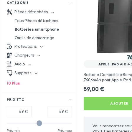
CATÉGORIE
Pièces détachées
Tous Pièces détachées
Batteries smartphone
Outils de démontage
Protections
Chargeurs
Audio
APPLE IPAD AIR 4
Supports
Batterie Compatible Rem
7606mAh pour Apple iPad 
10
Plus
59,00
€
PRIX TTC
AJOUTER
€
€
Vous rencontrez souv
Prix min
Prix max
2020. Des batteries 