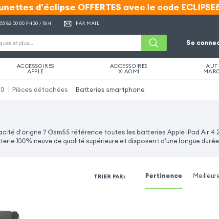
unettes d'éclipse OFFERTES avec le code ECLIPSE
unettes d'éclipse OFFERTES avec le code ECLIPSE
 55 82 00 00
9H30 / 18H
PAR MAIL
Se connec
ACCESSOIRES
ACCESSOIRES
AUT
APPLE
XIAOMI
MAR
20
Pièces détachées
Batteries smartphone
pacité d'origne ? Gsm55 référence toutes les batteries Apple iPad Air 4
terie 100% neuve de qualité supérieure et disposent d’une longue durée 
Pertinence
Meilleur
TRIER PAR
: