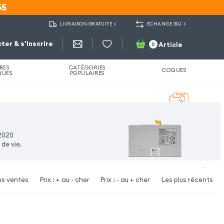
55
55
LIVRAISON GRATUITE
ECHANGE 30J
ter & s'inscrire
Article
0
RES
CATÉGORIES
COQUES
QUES
POPULAIRES
 2020
de vie.
es ventes
Prix : + au - cher
Prix : - au + cher
Les plus récents