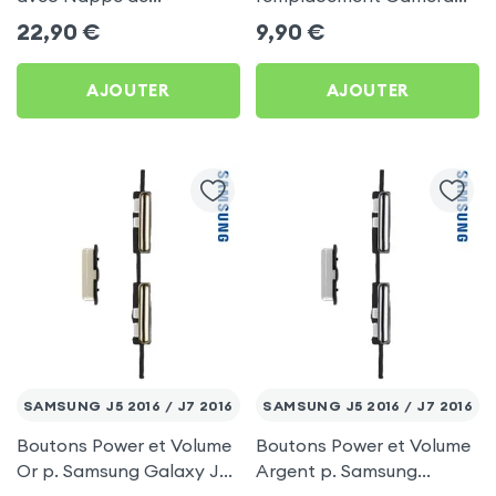
connexion - Argent p.
arrière - Noir p. Huawei
22,90
€
9,90
€
Samsung Galaxy S7
P20 Pro
AJOUTER
AJOUTER
SAMSUNG J5 2016 / J7 2016
SAMSUNG J5 2016 / J7 2016
Boutons Power et Volume
Boutons Power et Volume
Or p. Samsung Galaxy J5
Argent p. Samsung
2016 / Galaxy J7 2016
Galaxy J5 2016 / Galaxy