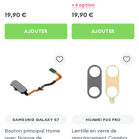
Toutes Générations
+ 6 option
19,90
€
19,90
€
AJOUTER
AJOUTER
SAMSUNG GALAXY S7
HUAWEI P20 PRO
Bouton principal Home
Lentille en verre de
avec Nappe de
remplacement Caméra