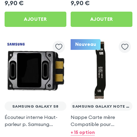
9,90
€
9,90
€
J7 2016
AJOUTER
AJOUTER
Nouveau
SAMSUNG GALAXY S8
SAMSUNG GALAXY NOTE 20 ULTRA
Écouteur interne Haut-
Nappe Carte mère
parleur p. Samsung
Compatible pour
Galaxy S8
Samsung Galaxy Note 20
+ 15 option