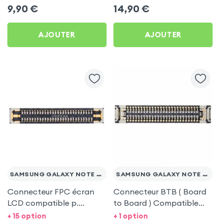
Ultra
9,90
€
14,90
€
AJOUTER
AJOUTER
SAMSUNG GALAXY NOTE 20 / ULTRA
SAMSUNG GALAXY NOTE 20 ULTRA
Connecteur FPC écran
Connecteur BTB ( Board
LCD compatible p.
to Board ) Compatible
Samsung Galaxy Note 20,
pour Samsung Galaxy
+ 15 option
+ 1 option