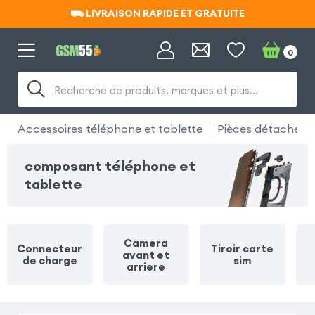
⛟ LIVRAISON RAPIDE ET GRATUITE
⛟ LIVRAISON RAPIDE ET GRATUITE
0
Recherche de produits, marques et plus…
Accessoires téléphone et tablette
Pièces détachées
composant téléphone et
tablette
Camera
Connecteur
Tiroir carte
avant et
de charge
sim
arriere