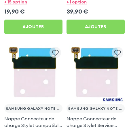
pour Samsung Galaxy
Samsung Galaxy Note 20
+ 15 option
+ 1 option
Note 20 Ultra
Ultra
19,90
€
39,90
€
AJOUTER
AJOUTER
SAMSUNG GALAXY NOTE 20 ULTRA
SAMSUNG GALAXY NOTE 20 ULTRA
Nappe Connecteur de
Nappe Connecteur de
charge Stylet compatible
charge Stylet Service