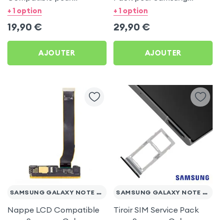
Samsung Galaxy Note 20
Galaxy Note 20 Ultra
+ 1 option
+ 1 option
Ultra
19,90
€
29,90
€
AJOUTER
AJOUTER
SAMSUNG GALAXY NOTE 20 ULTRA
SAMSUNG GALAXY NOTE 20 ULTRA
Nappe LCD Compatible
Tiroir SIM Service Pack