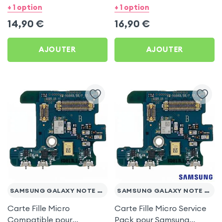
pour Samsung Galaxy
Pack pour Samsung
+ 1 option
+ 1 option
Note 20 Ultra
Galaxy Note 20 Ultra
14,90
€
16,90
€
AJOUTER
AJOUTER
SAMSUNG GALAXY NOTE 20 ULTRA
SAMSUNG GALAXY NOTE 20 ULTRA
Carte Fille Micro
Carte Fille Micro Service
Compatible pour
Pack pour Samsung