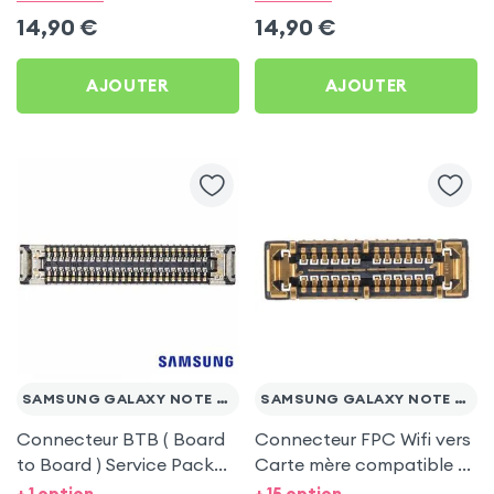
Note 20 Ultra, S20 Plus,
Note 20 Ultra
14,90
€
14,90
€
S20 Ultra, S21, S21 Plus et
S21 Ultra
AJOUTER
AJOUTER
SAMSUNG GALAXY NOTE 20 ULTRA
SAMSUNG GALAXY NOTE 20 / ULTRA
Connecteur BTB ( Board
Connecteur FPC Wifi vers
to Board ) Service Pack
Carte mère compatible p.
pour Samsung Galaxy
Samsung Galaxy Note 20
+ 1 option
+ 15 option