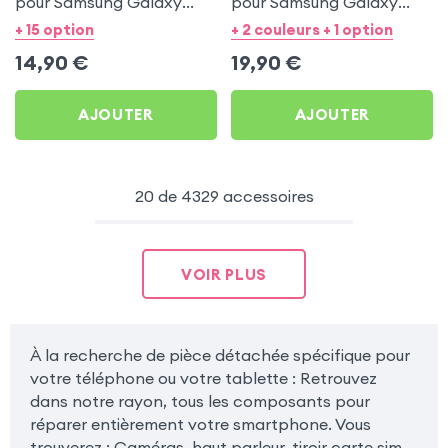
pour Samsung Galaxy
pour Samsung Galaxy
Note 20 Ultra
Note 20 Ultra - Noir
+ 15 option
+ 2 couleurs + 1 option
Mystique
14,90
€
19,90
€
AJOUTER
AJOUTER
20 de 4329 accessoires
VOIR PLUS
À la recherche de pièce détachée spécifique pour
votre téléphone ou votre tablette : Retrouvez
dans notre rayon, tous les composants pour
réparer entièrement votre smartphone. Vous
trouverez : Caméras, haut parleur, tiroir carte sim,