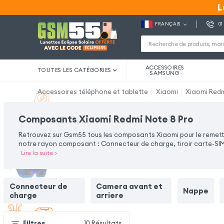
L
L
FRANÇAIS
01
ACCESSOIRES
TOUTES LES CATÉGORIES
SAMSUNG
Accessoires téléphone et tablette
Xiaomi
Xiaomi Redm
Composants Xiaomi Redmi Note 8 Pro
Retrouvez sur Gsm55 tous les composants Xiaomi pour le remettr
notre rayon composant : Connecteur de charge, tiroir carte-SIM
Lire la suite
>
Connecteur de
Camera avant et
Nappe
charge
arriere
Filtres
10
Résultats