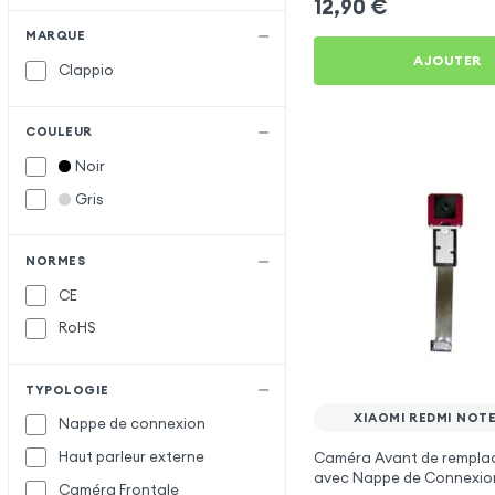
12,90
€
MARQUE
AJOUTER
Clappio
COULEUR
Noir
Gris
NORMES
CE
RoHS
TYPOLOGIE
XIAOMI REDMI NOTE
Nappe de connexion
Haut parleur externe
Caméra Avant de rempla
avec Nappe de Connexio
Caméra Frontale