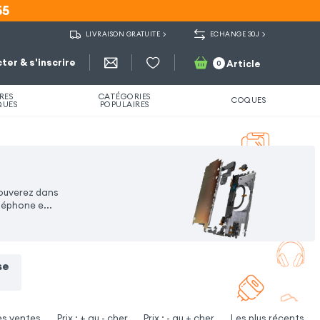
55
55
LIVRAISON GRATUITE
ECHANGE 30J
ter & s'inscrire
Article
0
RES
CATÉGORIES
COQUES
QUES
POPULAIRES
rouverez dans
léphone e...
se
es ventes
Prix : + au - cher
Prix : - au + cher
Les plus récents