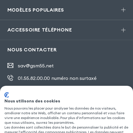
MODÈLES POPULAIRES
ACCESSOIRE TÉLÉPHONE
NOUS CONTACTER
sav@gsm55.net
01.55.82.00.00
numéro non surtaxé
30, bis rue Girard
,
93100 Montreuil
Nous utilisons des cookies
Nous pouvons les placer pour analyser les données de nos visiteurs,
améliorer notre site Web, afficher un contenu personnalisé et vous faire
SUIVEZ NOUS
vivre une expérience inoubliable. Pour plus d'informations sur les cookies
que nous utilisons, ouvrez les paramètres.
Les données sont collectées dans le but de personnaliser la publicité et de
mesurer l'efficacité des campagnes publicitaires. Les données peuvent