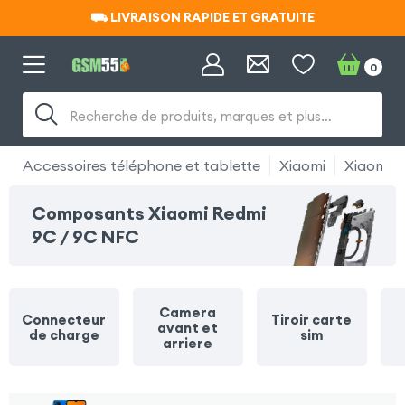
⛟ LIVRAISON RAPIDE ET GRATUITE
⛟ LIVRAISON RAPIDE ET GRATUITE
0
Recherche de produits, marques et plus…
Accessoires téléphone et tablette
Xiaomi
Xiaomi 
Composants Xiaomi Redmi
9C / 9C NFC
Camera
Connecteur
Tiroir carte
avant et
de charge
sim
arriere