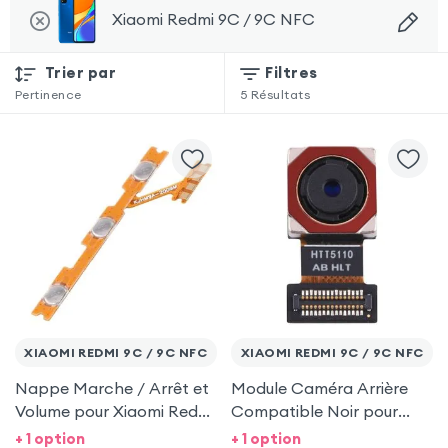
Xiaomi Redmi 9C / 9C NFC
Trier par
Filtres
Pertinence
5
Résultats
XIAOMI REDMI 9C / 9C NFC
XIAOMI REDMI 9C / 9C NFC
Nappe Marche / Arrêt et
Module Caméra Arrière
Volume pour Xiaomi Redmi
Compatible Noir pour
9C / 9C NFC
Xiaomi Redmi 9C / 9C
+ 1 option
+ 1 option