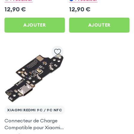
Xiaomi Redmi 9C / 9C
Xiaomi Redmi 9C / 9C
12,90
€
12,90
€
NFC
NFC
AJOUTER
AJOUTER
XIAOMI REDMI 9C / 9C NFC
Connecteur de Charge
Compatible pour Xiaomi