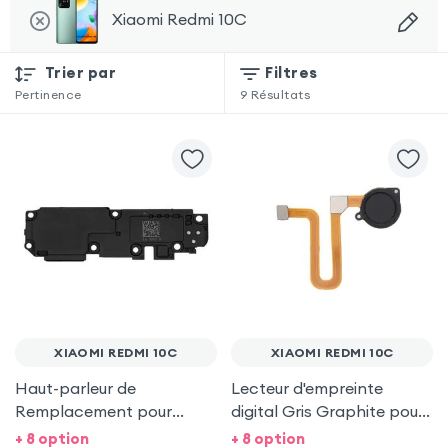
Xiaomi Redmi 10C
Trier par
Filtres
Pertinence
9
Résultats
XIAOMI REDMI 10C
XIAOMI REDMI 10C
Haut-parleur de
Lecteur d'empreinte
Remplacement pour
digital Gris Graphite pour
Xiaomi Redmi 10C
Xiaomi Redmi 10C
+ 8 option
+ 8 option