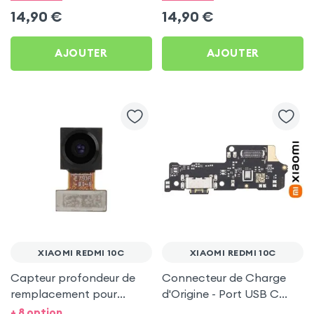
14,90
€
14,90
€
AJOUTER
AJOUTER
XIAOMI REDMI 10C
XIAOMI REDMI 10C
Capteur profondeur de
Connecteur de Charge
remplacement pour
d'Origine - Port USB C
Xiaomi Redmi 10C
avec Micro pour Xiaomi
+ 8 option