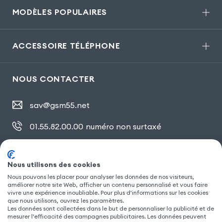
MODÈLES POPULAIRES
ACCESSOIRE TÉLÉPHONE
NOUS CONTACTER
sav@gsm55.net
01.55.82.00.00
numéro non surtaxé
30, bis rue Girard
,
93100 Montreuil
Nous utilisons des cookies
Nous pouvons les placer pour analyser les données de nos visiteurs,
SUIVEZ NOUS
améliorer notre site Web, afficher un contenu personnalisé et vous faire
vivre une expérience inoubliable. Pour plus d'informations sur les cookies
que nous utilisons, ouvrez les paramètres.
Les données sont collectées dans le but de personnaliser la publicité et de
mesurer l'efficacité des campagnes publicitaires. Les données peuvent