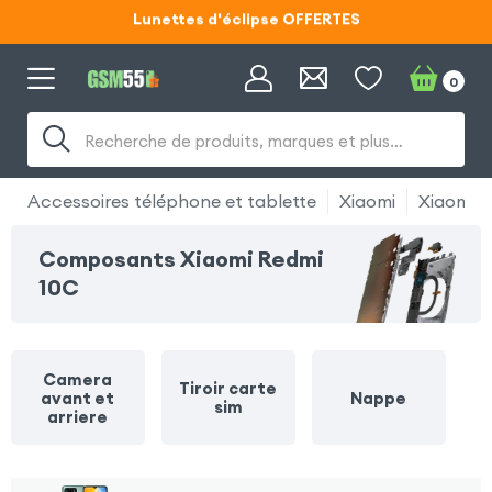
Lunettes d'éclipse OFFERTES
Code ECLIPSE55
0
Lunettes d'éclipse OFFERTES
Code ECLIPSE55
Recherche de produits, marques et plus…
Accessoires téléphone et tablette
Xiaomi
Xiaomi 
Composants Xiaomi Redmi
10C
Camera
Tiroir carte
avant et
Nappe
sim
arriere