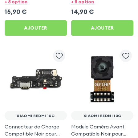
Xiaomi Redmi 10C
pour Xiaomi Redmi 10C
+ 8 option
+ 8 option
15,90
€
14,90
€
AJOUTER
AJOUTER
XIAOMI REDMI 10C
XIAOMI REDMI 10C
Connecteur de Charge
Module Caméra Avant
Compatible Noir pour
Compatible Noir pour