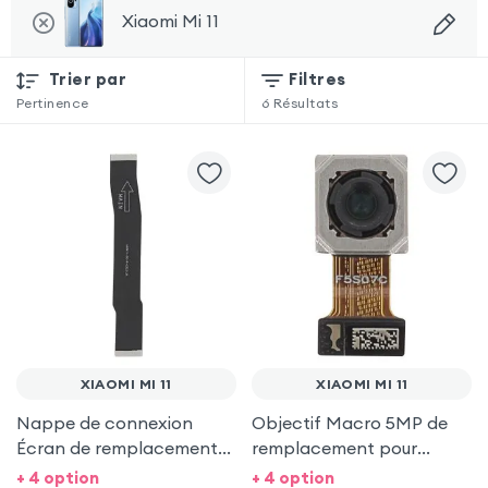
Xiaomi Mi 11
Trier par
Filtres
Pertinence
6
Résultats
XIAOMI MI 11
XIAOMI MI 11
Nappe de connexion
Objectif Macro 5MP de
Écran de remplacement
remplacement pour
pour Xiaomi Mi 11
Xiaomi Mi 11
+ 4 option
+ 4 option