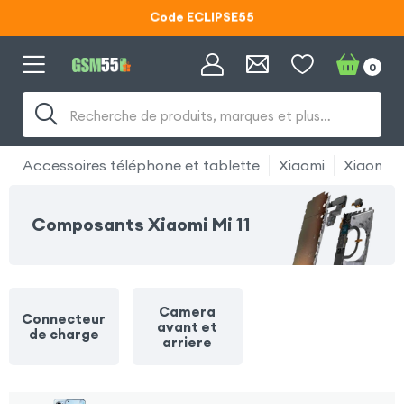
Code ECLIPSE55
Lunettes d'éclipse OFFERTES
0
Code ECLIPSE55
Recherche de produits, marques et plus…
Accessoires téléphone et tablette
Xiaomi
Xiaomi Mi
Composants Xiaomi Mi 11
Camera
Connecteur
avant et
de charge
arriere