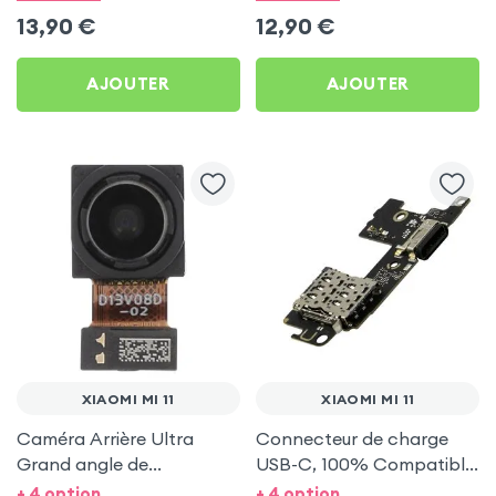
13,90
€
12,90
€
AJOUTER
AJOUTER
XIAOMI MI 11
XIAOMI MI 11
Caméra Arrière Ultra
Connecteur de charge
Grand angle de
USB-C, 100% Compatible
remplacement pour
pour Xiaomi Mi 11
+ 4 option
+ 4 option