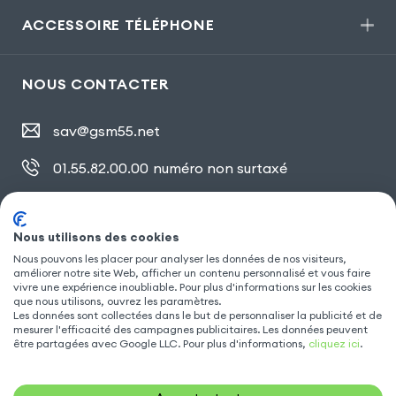
ACCESSOIRE TÉLÉPHONE
NOUS CONTACTER
sav@gsm55.net
01.55.82.00.00
numéro non surtaxé
30, bis rue Girard
,
93100 Montreuil
Nous utilisons des cookies
Nous pouvons les placer pour analyser les données de nos visiteurs,
SUIVEZ NOUS
améliorer notre site Web, afficher un contenu personnalisé et vous faire
vivre une expérience inoubliable. Pour plus d'informations sur les cookies
que nous utilisons, ouvrez les paramètres.
Les données sont collectées dans le but de personnaliser la publicité et de
mesurer l'efficacité des campagnes publicitaires. Les données peuvent
être partagées avec Google LLC. Pour plus d'informations,
cliquez ici
.