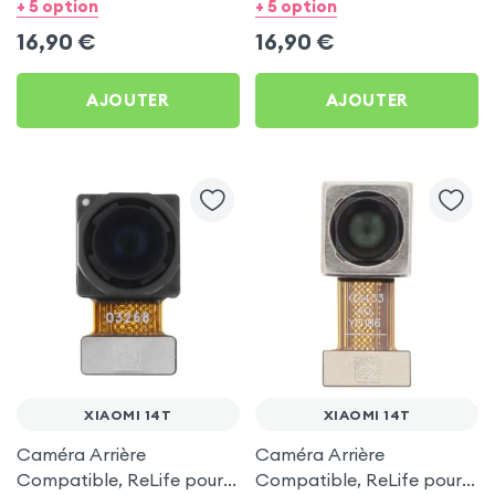
pour Xiaomi 14T
+ 5 option
+ 5 option
16,90
€
16,90
€
AJOUTER
AJOUTER
XIAOMI 14T
XIAOMI 14T
Caméra Arrière
Caméra Arrière
Compatible, ReLife pour
Compatible, ReLife pour