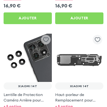
16,90
€
16,90
€
AJOUTER
AJOUTER
XIAOMI 14T
XIAOMI 14T
Lentille de Protection
Haut-parleur de
Caméra Arrière pour
Remplacement pour
Xiaomi 14T
Xiaomi 14T
+ 5 option
+ 5 option