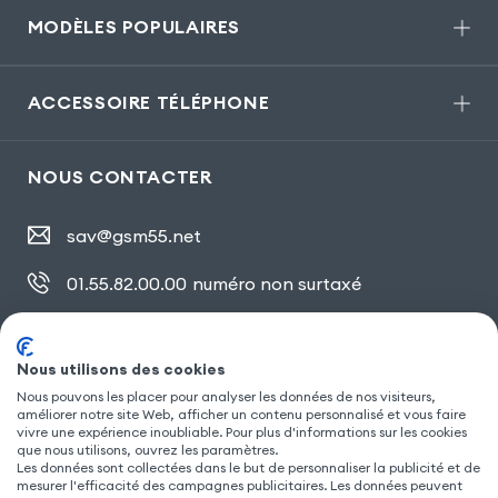
MODÈLES POPULAIRES
ACCESSOIRE TÉLÉPHONE
NOUS CONTACTER
sav@gsm55.net
01.55.82.00.00
numéro non surtaxé
30, bis rue Girard
,
93100 Montreuil
Nous utilisons des cookies
Nous pouvons les placer pour analyser les données de nos visiteurs,
SUIVEZ NOUS
améliorer notre site Web, afficher un contenu personnalisé et vous faire
vivre une expérience inoubliable. Pour plus d'informations sur les cookies
que nous utilisons, ouvrez les paramètres.
Les données sont collectées dans le but de personnaliser la publicité et de
mesurer l'efficacité des campagnes publicitaires. Les données peuvent