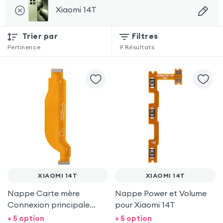
Xiaomi 14T
Trier par
Filtres
Pertinence
9
Résultats
XIAOMI 14T
XIAOMI 14T
Nappe Carte mère
Nappe Power et Volume
Connexion principale
pour Xiaomi 14T
pour Xiaomi 14T
+ 5 option
+ 5 option