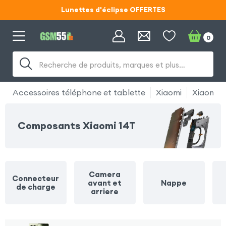
Lunettes d'éclipse OFFERTES
Code ECLIPSE55
0
Lunettes d'éclipse OFFERTES
Recherche de produits, marques et plus…
Code ECLIPSE55
Accessoires téléphone et tablette
Xiaomi
Xiaomi 1
Composants Xiaomi 14T
Camera
Connecteur
avant et
Nappe
de charge
arriere