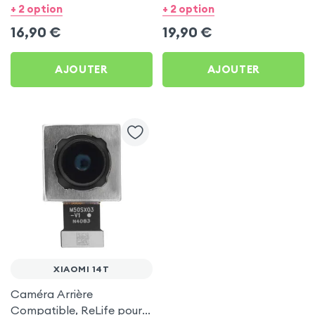
Xiaomi 14T
Xiaomi 14T
+ 2 option
+ 2 option
16,90
€
19,90
€
AJOUTER
AJOUTER
XIAOMI 14T
Caméra Arrière
Compatible, ReLife pour