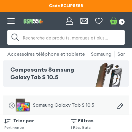
Code ECLIPSE55
Lunettes d'éclipse OFFERTES
0
Code ECLIPSE55
Recherche de produits, marques et plus…
Accessoires téléphone et tablette
Samsung
Samsu
Composants Samsung
Galaxy Tab S 10.5
Samsung Galaxy Tab S 10.5
Trier par
Filtres
Pertinence
1
Résultats