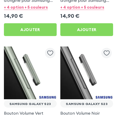
d'origine pour Samsung
d'origine pour Samsung
Galaxy S23
Galaxy S23
+ 4 option + 5 couleurs
+ 4 option + 5 couleurs
14,90
€
14,90
€
AJOUTER
AJOUTER
SAMSUNG GALAXY S23
SAMSUNG GALAXY S23
Bouton Volume Vert
Bouton Volume Noir