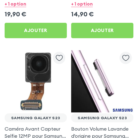
charge - Original Service
charge pour Samsung
+ 1 option
+ 1 option
Pack pour Samsung
Galaxy S23
19,90
€
14,90
€
Galaxy S23
AJOUTER
AJOUTER
SAMSUNG GALAXY S23
SAMSUNG GALAXY S23
Caméra Avant Capteur
Bouton Volume Lavande
Selfie 12MP pour Samsung
d'origine pour Samsung