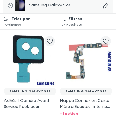
Samsung Galaxy S23
Trier par
Filtres
Pertinence
77
Résultats
SAMSUNG GALAXY S23
SAMSUNG GALAXY S23
Adhésif Caméra Avant
Nappe Connexion Carte
Service Pack pour
Mère à Écouteur interne
Samsung Galaxy S23
Original - Service Pack
+ 1 option