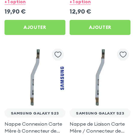
Samsung Galaxy S23
Galaxy S23
+ 1 option
+ 1 option
19,90
€
12,90
€
AJOUTER
AJOUTER
SAMSUNG GALAXY S23
SAMSUNG GALAXY S23
Nappe Connexion Carte
Nappe de Liaison Carte
Mère à Connecteur de
Mère / Connecteur de