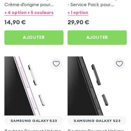
Crème d'origine pour
- Service Pack pour
Samsung Galaxy S23
Samsung Galaxy S23
+ 4 option + 5 couleurs
+ 1 option
14,90
€
29,90
€
AJOUTER
AJOUTER
SAMSUNG GALAXY S23
SAMSUNG GALAXY S23
Boutons Power et Volume
Boutons Power et Volume