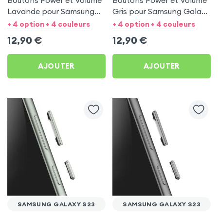
Lavande pour Samsung
Gris pour Samsung Galaxy
Galaxy S23
S23
+ 4 option + 4 couleurs
+ 4 option + 4 couleurs
12,90
€
12,90
€
AJOUTER
AJOUTER
SAMSUNG GALAXY S23
SAMSUNG GALAXY S23