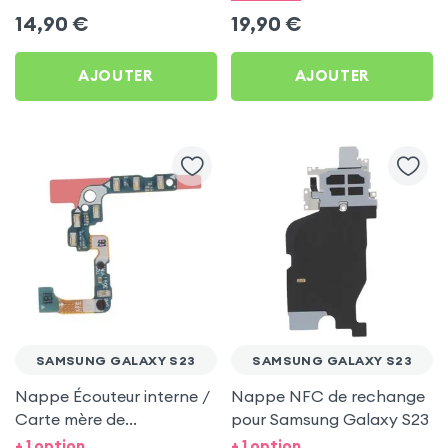
pour Samsung Galaxy S23
14,90
€
19,90
€
AJOUTER
AJOUTER
SAMSUNG GALAXY S23
SAMSUNG GALAXY S23
Nappe Écouteur interne /
Nappe NFC de rechange
Carte mère de
pour Samsung Galaxy S23
remplacement pour
+ 1 option
+ 1 option