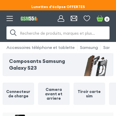
Lunettes d'éclipse OFFERTES
Code ECLIPSE55
0
Lunettes d'éclipse OFFERTES
Recherche de produits, marques et plus…
Code ECLIPSE55
Accessoires téléphone et tablette
Samsung
Samsu
Composants Samsung
Galaxy S23
Camera
Connecteur
Tiroir carte
avant et
de charge
sim
arriere