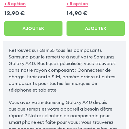
pour Samsung Galaxy
Samsung Galaxy A40
+ 5 option
+ 5 option
A40
12,90
€
14,90
€
AJOUTER
AJOUTER
Retrouvez sur Gsm55 tous les composants
Samsung pour le remettre à neuf votre Samsung
Galaxy A40. Boutique spécialisée, vous trouverez
dans notre rayon composant : Connecteur de
charge, tiroir carte-SIM, caméra arrière et autres
composants pour toutes les marques de
téléphone et tablette.
Vous avez votre Samsung Galaxy A40 depuis
quelque temps et votre appareil a besoin d'être
réparé ? Notre sélection de composants pour
smartphone est faite pour vous ! Vous trouverez
des nappes de connexion pour la carte mère, des