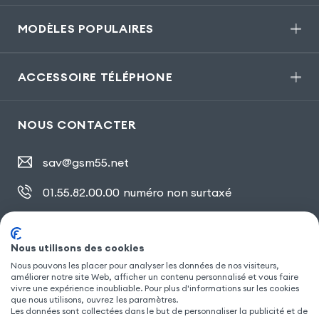
MODÈLES POPULAIRES
ACCESSOIRE TÉLÉPHONE
NOUS CONTACTER
sav@gsm55.net
01.55.82.00.00
numéro non surtaxé
30, bis rue Girard
,
93100 Montreuil
Nous utilisons des cookies
Nous pouvons les placer pour analyser les données de nos visiteurs,
SUIVEZ NOUS
améliorer notre site Web, afficher un contenu personnalisé et vous faire
vivre une expérience inoubliable. Pour plus d'informations sur les cookies
que nous utilisons, ouvrez les paramètres.
Les données sont collectées dans le but de personnaliser la publicité et de