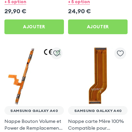
3.5mm 100% Compatible
+ 5 option
+ 5 option
pour Samsung Galaxy
29,90
€
24,90
€
A40
AJOUTER
AJOUTER
SAMSUNG GALAXY A40
SAMSUNG GALAXY A40
Nappe Bouton Volume et
Nappe carte Mère 100%
Power de Remplacement
Compatible pour