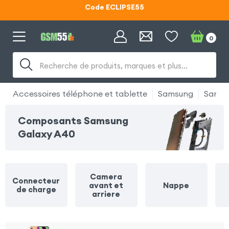
Code ECLIPSE55
Lunettes d'éclipse OFFERTES
0
Code ECLIPSE55
Recherche de produits, marques et plus…
Accessoires téléphone et tablette
Samsung
Samsu
Composants Samsung
Galaxy A40
Camera
Connecteur
avant et
Nappe
de charge
arriere