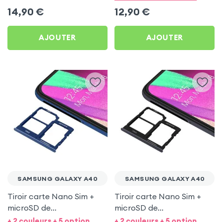
pour Samsung Galaxy
14,90
€
12,90
€
A40
AJOUTER
AJOUTER
SAMSUNG GALAXY A40
SAMSUNG GALAXY A40
Tiroir carte Nano Sim +
Tiroir carte Nano Sim +
microSD de
microSD de
remplacement - Bleu pour
remplacement - Noir pour
+ 2 couleurs + 5 option
+ 2 couleurs + 5 option