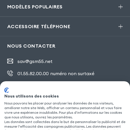
MODÈLES POPULAIRES
ACCESSOIRE TÉLÉPHONE
NOUS CONTACTER
sav@gsm55.net
01.55.82.00.00
numéro non surtaxé
30, bis rue Girard
,
93100 Montreuil
Nous utilisons des cookies
Nous pouvons les placer pour analyser les données de nos visiteurs,
SUIVEZ NOUS
améliorer notre site Web, afficher un contenu personnalisé et vous faire
vivre une expérience inoubliable. Pour plus d'informations sur les cookies
que nous utilisons, ouvrez les paramètres.
Les données sont collectées dans le but de personnaliser la publicité et de
mesurer l'efficacité des campagnes publicitaires. Les données peuvent