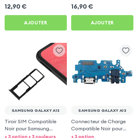
12,90
€
16,90
€
AJOUTER
AJOUTER
SAMSUNG GALAXY A13
SAMSUNG GALAXY A13
Tiroir SIM Compatible
Connecteur de Charge
Noir pour Samsung
Compatible Noir pour
Galaxy A13
Samsung Galaxy A13
+ 3 option + 3 couleurs
+ 3 option