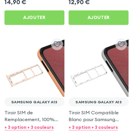
14,90
€
12,90
€
AJOUTER
AJOUTER
SAMSUNG GALAXY A13
SAMSUNG GALAXY A13
Tiroir SIM de
Tiroir SIM Compatible
Remplacement, 100%
Blanc pour Samsung
Compatible - Pêche pour
Galaxy A13
+ 3 option + 3 couleurs
+ 3 option + 3 couleurs
Samsung Galaxy A13