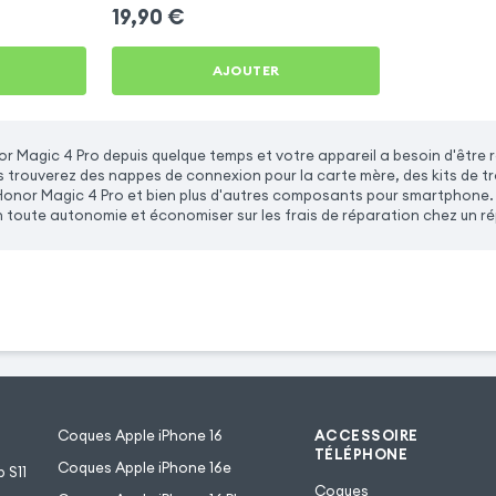
+ Adhésif -
Honor Magic 4 Pro
19,90
€
AJOUTER
r Magic 4 Pro depuis quelque temps et votre appareil a besoin d'êtr
us trouverez des nappes de connexion pour la carte mère, des kits de t
onor Magic 4 Pro et bien plus d'autres composants pour smartphone. 
 toute autonomie et économiser sur les frais de réparation chez un ré
Coques Apple iPhone 16
ACCESSOIRE
TÉLÉPHONE
Coques Apple iPhone 16e
 S11
Coques