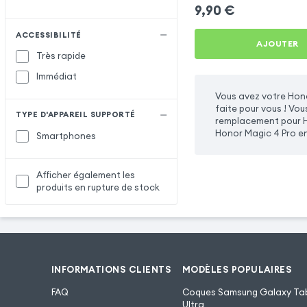
Magnétique avec Anneau 
9,90
€
Noir
ACCESSIBILITÉ
AJOUTER
Très rapide
Immédiat
Vous avez votre Hono
faite pour vous ! Vo
TYPE D'APPAREIL SUPPORTÉ
remplacement pour H
Honor Magic 4 Pro en
Smartphones
Afficher également les
produits en rupture de stock
INFORMATIONS CLIENTS
MODÈLES POPULAIRES
FAQ
Coques Samsung Galaxy Tab
Ultra