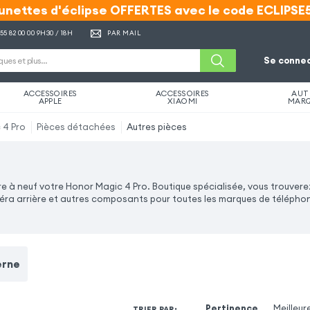
unettes d'éclipse OFFERTES avec le code ECLIPSE
unettes d'éclipse OFFERTES avec le code ECLIPSE
 55 82 00 00
9H30 / 18H
PAR MAIL
Se connec
ACCESSOIRES
ACCESSOIRES
AUT
APPLE
XIAOMI
MAR
 4 Pro
Pièces détachées
Autres pièces
 à neuf votre Honor Magic 4 Pro. Boutique spécialisée, vous trouver
ra arrière et autres composants pour toutes les marques de téléphone
erne
Pertinence
Meilleur
TRIER PAR
: