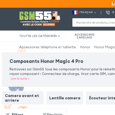
L
L
FRANÇAIS
01
ACCESSOIRES
TOUTES LES CATÉGORIES
SAMSUNG
Accessoires téléphone et tablette
Honor
Honor Magic
Composants Honor Magic 4 Pro
Retrouvez sur Gsm55 tous les composants Honor pour le remettre
rayon composant : Connecteur de charge, tiroir carte-SIM, camé
Lire la suite
>
Camera avant et
Lentille camera
Écouteur int
arriere
Filtres
10
Résultats