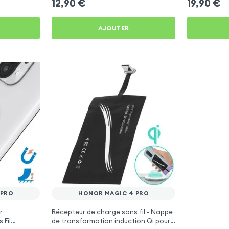
12,90
€
19,90
€
AJOUTER
 PRO
HONOR MAGIC 4 PRO
r
Récepteur de charge sans fil - Nappe
 Fil
de transformation induction Qi pour