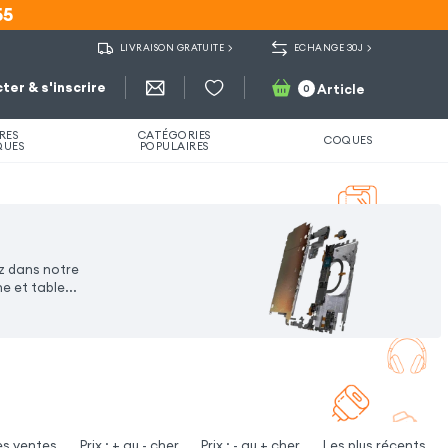
55
55
LIVRAISON GRATUITE
ECHANGE 30J
ter & s'inscrire
Article
0
RES
CATÉGORIES
COQUES
QUES
POPULAIRES
ez dans notre
 et table...
es ventes
Prix : + au - cher
Prix : - au + cher
Les plus récents