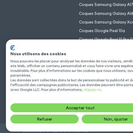
Coques Samsung Galaxy A1
Coques Samsung Galaxy A1
Coques Samsung Galaxy Xc
Coques Google Pixel 10a
Coques Google Pixel 10 Pro F
Coques Google Pixel 10 Pro 
Nous utilisons des cookies
Coques Google Pixel 10 Pro
Nous pouvons les placer pour analyser les données de nos visiteurs, améli
Coques Google Pixel 10
site Web, afficher un contenu personnalisé et vous faire vivre une expéri
inoubliable. Pour plus d'informations sur les cookies que nous utilisons, ou
paramètres.
Les données sont collectées dans le but de personnaliser la publicité et 
l'efficacité des campagnes publicitaires. Les données peuvent être part
avec Google LLC. Pour plus d'informations,
cliquez ici
.
Accepter tout
Refuser
Non, ajuster
Gsm55.com ©Tous droits réservés