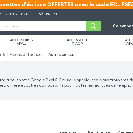
unettes d'éclipse OFFERTES avec le code ECLIPSE
unettes d'éclipse OFFERTES avec le code ECLIPSE
 55 82 00 00
9H30 / 18H
PAR MAIL
Se connec
ACCESSOIRES
ACCESSOIRES
AUT
APPLE
XIAOMI
MAR
l 5
Pièces détachées
Autres pièces
e à neuf votre Google Pixel 5. Boutique spécialisée, vous trouverez 
ra arrière et autres composants pour toutes les marques de téléphone
Pertinence
Meilleur
TRIER PAR
: