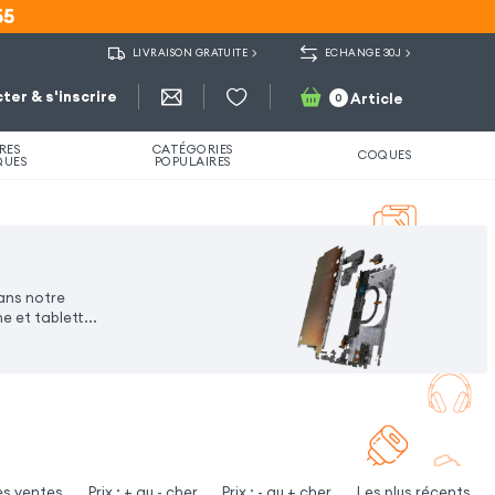
55
55
LIVRAISON GRATUITE
ECHANGE 30J
ter & s'inscrire
Article
0
RES
CATÉGORIES
COQUES
QUES
POPULAIRES
dans notre
 et tablett...
es ventes
Prix : + au - cher
Prix : - au + cher
Les plus récents