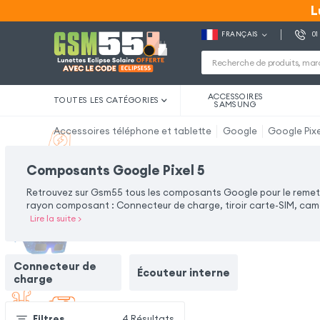
L
L
FRANÇAIS
01
ACCESSOIRES
TOUTES LES CATÉGORIES
SAMSUNG
Accessoires téléphone et tablette
Google
Google Pixe
Composants Google Pixel 5
Retrouvez sur Gsm55 tous les composants Google pour le remettr
rayon composant : Connecteur de charge, tiroir carte-SIM, camé
Lire la suite
>
Connecteur de
Écouteur interne
charge
Filtres
4
Résultats