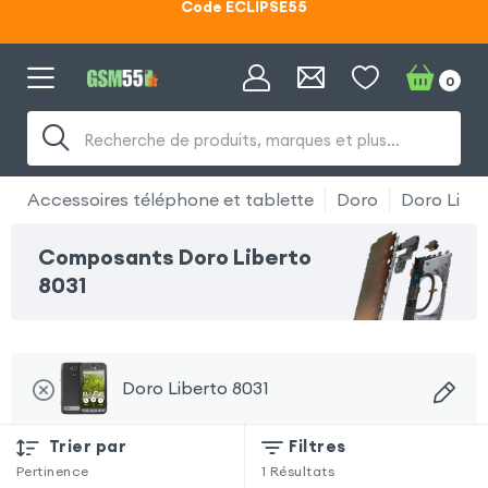
Code ECLIPSE55
Lunettes d'éclipse OFFERTES
0
Code ECLIPSE55
Recherche de produits, marques et plus…
Accessoires téléphone et tablette
Doro
Doro Liber
Composants Doro Liberto
8031
Doro Liberto 8031
Trier par
Filtres
Pertinence
1
Résultats