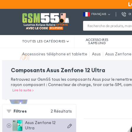
L
L
FRANÇAIS
01
ACCESSOIRES
TOUTES LES CATÉGORIES
SAMSUNG
Accessoires téléphone et tablette
Asus
Asus Zenfone 
Composants Asus Zenfone 12 Ultra
Retrouvez sur Gsm55 tous les composants Asus pour le remettre 
rayon composant : Connecteur de charge, tiroir carte-SIM, camé
Lire la suite
>
Filtres
2
Résultats
Asus Zenfone 12
Ultra