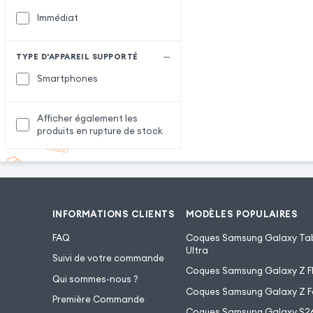
Immédiat
TYPE D'APPAREIL SUPPORTÉ
Smartphones
Afficher également les
produits en rupture de stock
INFORMATIONS CLIENTS
MODÈLES POPULAIRES
FAQ
Coques Samsung Galaxy Tab
Ultra
Suivi de votre commande
Coques Samsung Galaxy Z Fl
Qui sommes-nous ?
Coques Samsung Galaxy Z F
Première Commande
Coques Samsung Galaxy S2