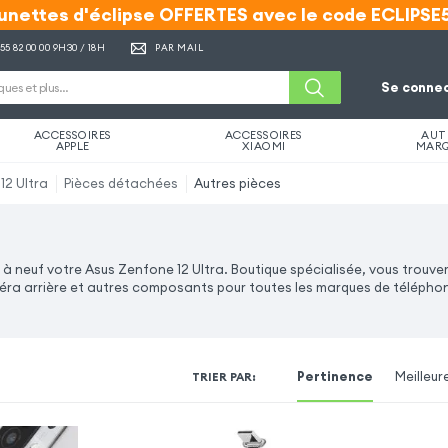
unettes d'éclipse OFFERTES avec le code ECLIPSE
unettes d'éclipse OFFERTES avec le code ECLIPSE
 55 82 00 00
9H30 / 18H
PAR MAIL
Se connec
ACCESSOIRES
ACCESSOIRES
AUT
APPLE
XIAOMI
MAR
12 Ultra
Pièces détachées
Autres pièces
à neuf votre Asus Zenfone 12 Ultra. Boutique spécialisée, vous trouve
ra arrière et autres composants pour toutes les marques de téléphone
Pertinence
Meilleur
TRIER PAR
: