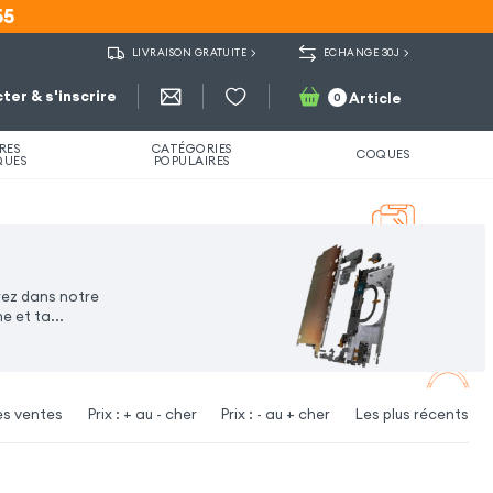
55
55
LIVRAISON GRATUITE
ECHANGE 30J
ter & s'inscrire
Article
0
RES
CATÉGORIES
COQUES
QUES
POPULAIRES
rez dans notre
 et ta...
es ventes
Prix : + au - cher
Prix : - au + cher
Les plus récents