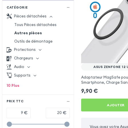
CATÉGORIE
Pièces détachées
Tous Pièces détachées
Autres pièces
Outils de démontage
Protections
Chargeurs
Audio
ASUS ZENFONE 12 
Supports
Adaptateur MagSafe pou
Smartphone, Charge Sans
10
Plus
Magnétique avec Anneau 
9,90
€
Noir
PRIX TTC
AJOUTER
€
€
Vous avez votre Asus