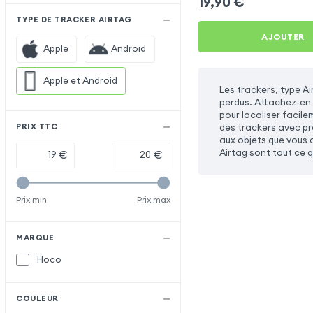
19,90
€
TYPE DE TRACKER AIRTAG
AJOUTER
Apple
Android
Apple et Android
Les trackers, type Ai
perdus. Attachez-en 
pour localiser facile
des trackers avec pro
PRIX TTC
aux objets que vous a
Airtag sont tout ce qu
€
€
Prix min
Prix max
MARQUE
Hoco
COULEUR