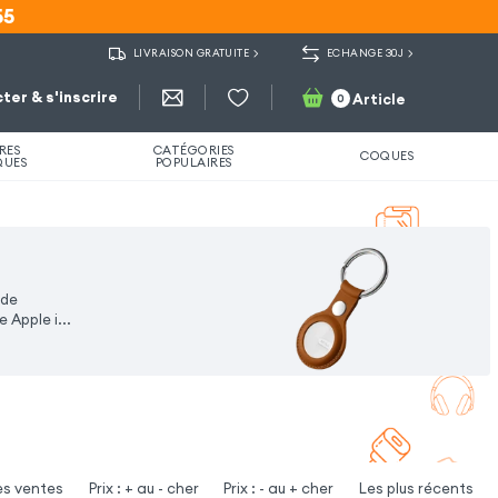
55
55
LIVRAISON GRATUITE
ECHANGE 30J
ter & s'inscrire
Article
0
RES
CATÉGORIES
COQUES
QUES
POPULAIRES
 de
 Apple i...
es ventes
Prix : + au - cher
Prix : - au + cher
Les plus récents