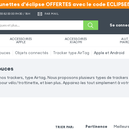
unettes d'éclipse OFFERTES avec le code ECLIPSE
unettes d'éclipse OFFERTES avec le code ECLIPSE
 55 82 00 00
9H30 / 18H
PAR MAIL
Se connec
ACCESSOIRES
ACCESSOIRES
AUT
APPLE
XIAOMI
MAR
pouces
Objets connectés
Tracker type AirTag
Apple et Android
pouces
 nos trackers, type Airtag. Nous proposons plusieurs types de trackers
our vélo/trottinette, et bien plus. Appairez-les tout simplement à votre
Pertinence
Meilleur
TRIER PAR
: