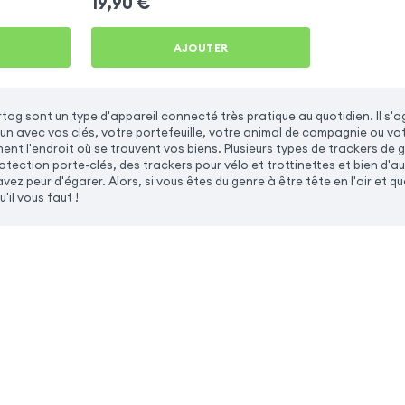
19,90
€
AJOUTER
rtag sont un type d'appareil connecté très pratique au quotidien. Il s'
un avec vos clés, votre portefeuille, votre animal de compagnie ou vo
ment l'endroit où se trouvent vos biens. Plusieurs types de trackers de 
tection porte-clés, des trackers pour vélo et trottinettes et bien d'autr
vez peur d'égarer. Alors, si vous êtes du genre à être tête en l'air et 
'il vous faut !