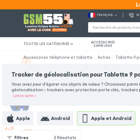
L
L
FRANÇAIS
01
ACCESSOIRES
TOUTES LES CATÉGORIES
SAMSUNG
Accessoires téléphone et tablette
Autres
Tablette 9 
Tracker de géolocalisation pour Tablette 9 
Vous avez peur d'égarer vos objets de valeur ? Choisissez parmi
géolocalisation : trackers avec protection porte clés, trackers p
Lire la suite
>
Apple
Android
Apple et Android
Filtres
2
Résultats