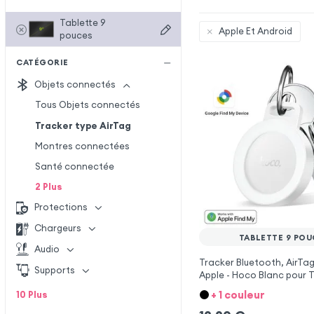
Tablette 9
Apple Et Android
pouces
CATÉGORIE
Objets connectés
Tous Objets connectés
Tracker type AirTag
Montres connectées
Santé connectée
2
Plus
Protections
Chargeurs
TABLETTE 9 POU
Audio
Tracker Bluetooth, AirTag
Supports
Apple - Hoco Blanc pour T
pouces
+ 1 couleur
10
Plus