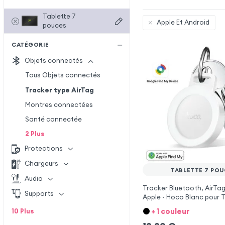
Tablette 7
Apple Et Android
pouces
CATÉGORIE
Objets connectés
Tous Objets connectés
Tracker type AirTag
Montres connectées
Santé connectée
2
Plus
Protections
Chargeurs
TABLETTE 7 POU
Audio
Tracker Bluetooth, AirTag
Supports
Apple - Hoco Blanc pour T
pouces
+ 1 couleur
10
Plus