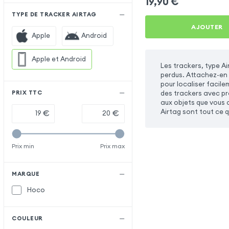
19,90
€
TYPE DE TRACKER AIRTAG
AJOUTER
Apple
Android
Apple et Android
Les trackers, type Ai
perdus. Attachez-en 
pour localiser facile
des trackers avec pro
PRIX TTC
aux objets que vous a
Airtag sont tout ce qu
€
€
Prix min
Prix max
MARQUE
Hoco
COULEUR