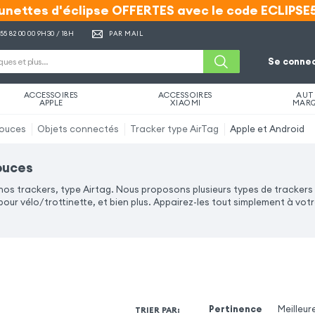
unettes d'éclipse OFFERTES avec le code ECLIPSE
unettes d'éclipse OFFERTES avec le code ECLIPSE
 55 82 00 00
9H30 / 18H
PAR MAIL
Se connec
ACCESSOIRES
ACCESSOIRES
AUT
APPLE
XIAOMI
MAR
pouces
Objets connectés
Tracker type AirTag
Apple et Android
pouces
 nos trackers, type Airtag. Nous proposons plusieurs types de trackers
our vélo/trottinette, et bien plus. Appairez-les tout simplement à votre
Pertinence
Meilleur
TRIER PAR
: