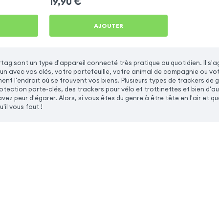
19,90
€
AJOUTER
rtag sont un type d'appareil connecté très pratique au quotidien. Il s'
un avec vos clés, votre portefeuille, votre animal de compagnie ou vo
ment l'endroit où se trouvent vos biens. Plusieurs types de trackers de 
tection porte-clés, des trackers pour vélo et trottinettes et bien d'autr
vez peur d'égarer. Alors, si vous êtes du genre à être tête en l'air et 
'il vous faut !