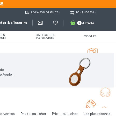
55
55
LIVRAISON GRATUITE
ECHANGE 30J
ter & s'inscrire
Article
0
RES
CATÉGORIES
COQUES
QUES
POPULAIRES
 de
 Apple i...
es ventes
Prix : + au - cher
Prix : - au + cher
Les plus récents