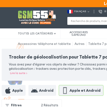
L
L
FRANÇAIS
01
ACCESSOIRES
TOUTES LES CATÉGORIES
SAMSUNG
Accessoires téléphone et tablette
Autres
Tablette 7 
Tracker de géolocalisation pour Tablette 7 
Vous avez peur d'égarer vos objets de valeur ? Choisissez parmi
géolocalisation : trackers avec protection porte clés, trackers p
Lire la suite
>
Apple
Android
Apple et Android
Filtres
2
Résultats