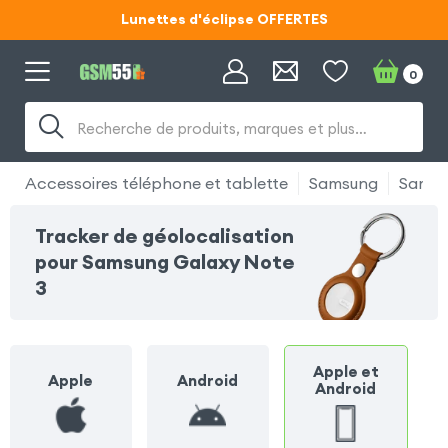
Lunettes d'éclipse OFFERTES
Code ECLIPSE55
0
Lunettes d'éclipse OFFERTES
Recherche de produits, marques et plus…
Code ECLIPSE55
Accessoires téléphone et tablette
Samsung
Samsu
Tracker de géolocalisation
pour Samsung Galaxy Note
3
Apple et
Apple
Android
Android