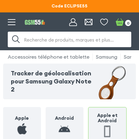
Code ECLIPSE55
Lunettes d'éclipse OFFERTES
0
Code ECLIPSE55
Recherche de produits, marques et plus…
Accessoires téléphone et tablette
Samsung
Samsu
Tracker de géolocalisation
pour Samsung Galaxy Note
2
Apple et
Apple
Android
Android