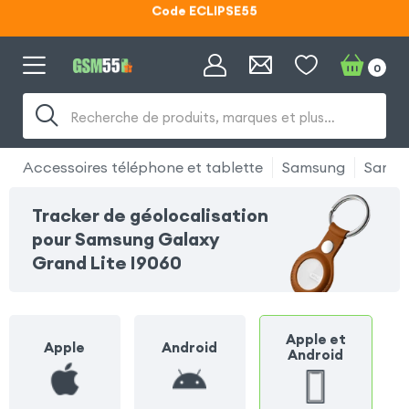
Code ECLIPSE55
Lunettes d'éclipse OFFERTES
0
Code ECLIPSE55
Recherche de produits, marques et plus…
Accessoires téléphone et tablette
Samsung
Samsu
Tracker de géolocalisation
pour Samsung Galaxy
Grand Lite I9060
Apple et
Apple
Android
Android