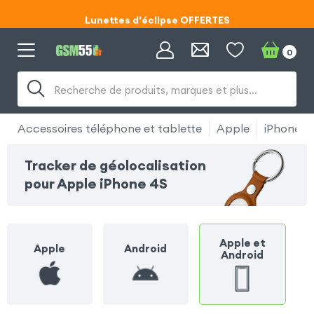
Lunettes d'éclipse OFFERTES
Code ECLIPSE55
0
Recherche de produits, marques et plus…
Accessoires téléphone et tablette
Apple
iPhone 4
Tracker de géolocalisation
pour Apple iPhone 4S
Apple et
Apple
Android
Android